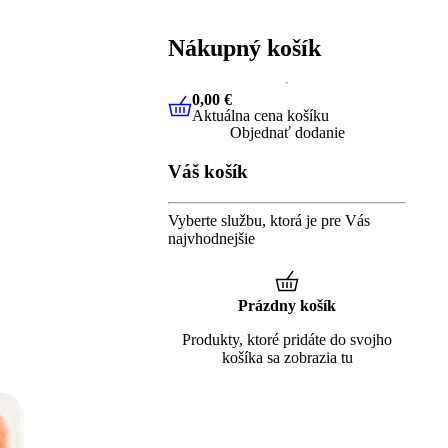
Nákupný košík
0,00 €
Aktuálna cena košíku
0,00 €
Aktuálna cena košíku
Objednať dodanie
Váš košík
Vyberte službu, ktorá je pre Vás
najvhodnejšie
Prázdny košík
Produkty, ktoré pridáte do svojho
košíka sa zobrazia tu