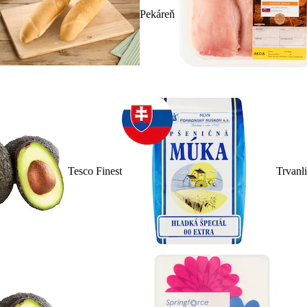
Pekáreň
Tesco Finest
Trvanl