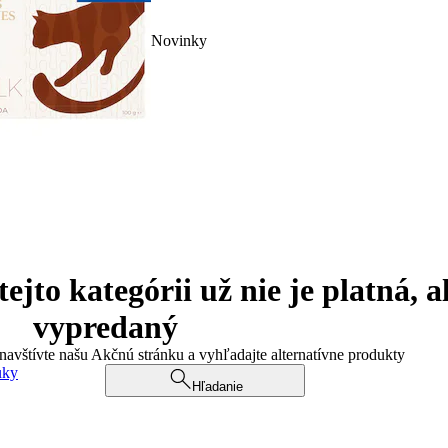
Novinky
jto kategórii už nie je platná, a
vypredaný
 navštívte našu Akčnú stránku a vyhľadajte alternatívne produkty
uky
Hľadanie