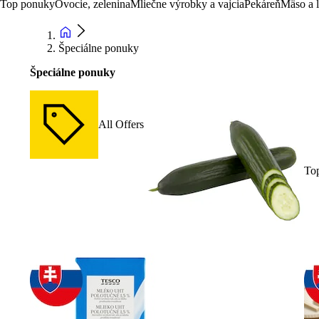
Top ponuky
Ovocie, zelenina
Mliečne výrobky a vajcia
Pekáreň
Mäso a 
Špeciálne ponuky
Špeciálne ponuky
All Offers
To