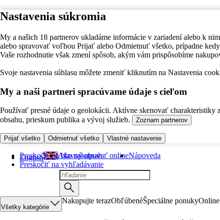
Nastavenia súkromia
My a našich 18 partnerov ukladáme informácie v zariadení alebo k nim
alebo spravovať voľbou Prijať alebo Odmietnuť všetko, prípadne ke
Vaše rozhodnutie však zmení spôsob, akým vám prispôsobíme nakupo
Svoje nastavenia súhlasu môžete zmeniť kliknutím na Nastavenia cooki
My a naši partneri spracúvame údaje s cieľom
Používať presné údaje o geolokácii. Aktívne skenovať charakteristiky 
obsahu, prieskum publika a vývoj služieb.
Zoznam partnerov
Prijať všetko
Odmietnuť všetko
Vlastné nastavenie
Preskočiť na hlavný obsah
Ako nakupovať online
Nápoveda
English
Preskočiť na vyhľadávanie
Nakupujte teraz
Obľúbené
Špeciálne ponuky
Online
Všetky kategórie