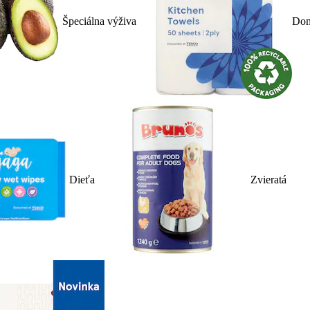
Špeciálna výživa
Dom
Dieťa
Zvieratá