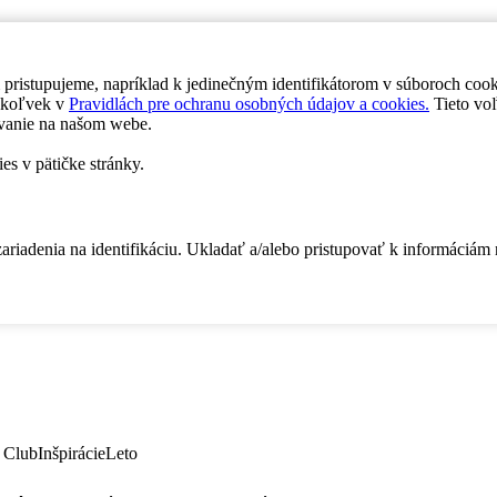
 pristupujeme, napríklad k jedinečným identifikátorom v súboroch coo
dykoľvek v
Pravidlách pre ochranu osobných údajov a cookies.
Tieto voľ
vanie na našom webe.
es v pätičke stránky.
zariadenia na identifikáciu. Ukladať a/alebo pristupovať k informáciám
 Club
Inšpirácie
Leto