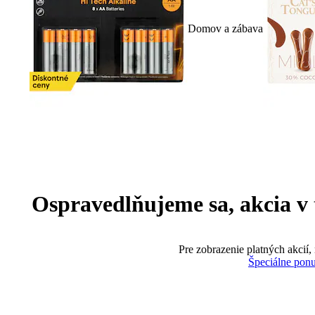
Domov a zábava
Ospravedlňujeme sa, akcia v te
Pre zobrazenie platných akcií,
Špeciálne pon