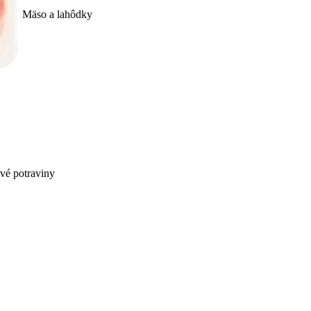
Mäso a lahôdky
ivé potraviny