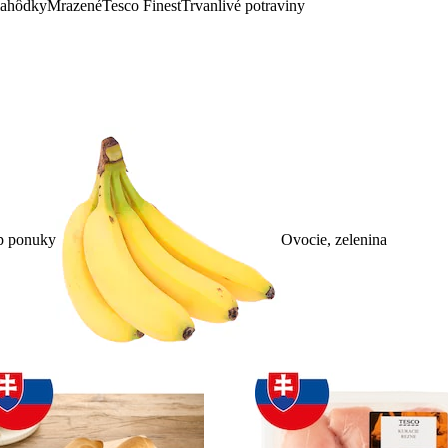
lahôdky
Mrazené
Tesco Finest
Trvanlivé potraviny
p ponuky
Ovocie, zelenina