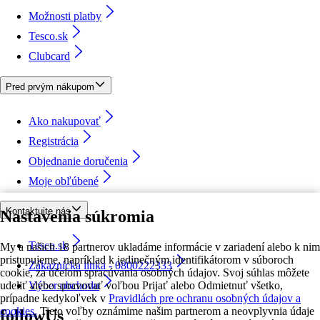
Možnosti platby
Tesco.sk
Clubcard
Pred prvým nákupom
Ako nakupovať
Registrácia
Objednanie doručenia
Moje obľúbené
Kontaktujte nás
Nastavenia súkromia
Tesco.sk
My a našich 18 partnerov ukladáme informácie v zariadení alebo k nim
pristupujeme, napríklad k jedinečným identifikátorom v súboroch
Zákaznícka linka - 0800222333
cookie, za účelom spracúvania osobných údajov. Svoj súhlas môžete
udeliť alebo spravovať voľbou Prijať alebo Odmietnuť všetko,
Výber obchodu
prípadne kedykoľvek v
Pravidlách pre ochranu osobných údajov a
cookies.
Tieto voľby oznámime našim partnerom a neovplyvnia údaje
followUs