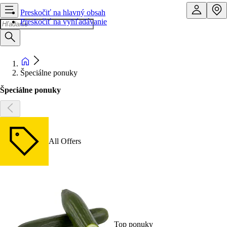
Preskočiť na hlavný obsah
Preskočiť na vyhľadávanie
Špeciálne ponuky
Špeciálne ponuky
All Offers
Top ponuky