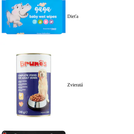
Dieťa
Zvieratá