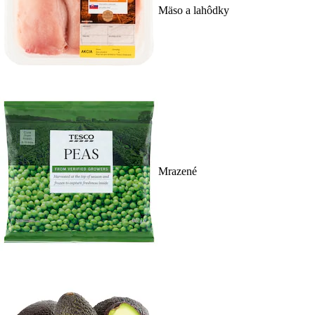
Mäso a lahôdky
Mrazené