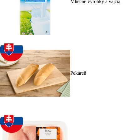
Mliečne výrobky a vajcia
Pekáreň