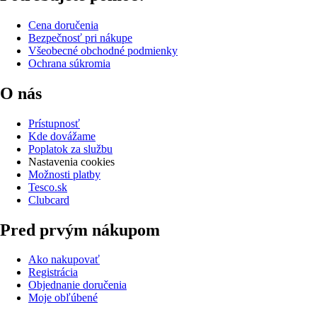
Cena doručenia
Bezpečnosť pri nákupe
Všeobecné obchodné podmienky
Ochrana súkromia
O nás
Prístupnosť
Kde dovážame
Poplatok za službu
Nastavenia cookies
Možnosti platby
Tesco.sk
Clubcard
Pred prvým nákupom
Ako nakupovať
Registrácia
Objednanie doručenia
Moje obľúbené