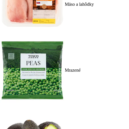
Mäso a lahôdky
Mrazené