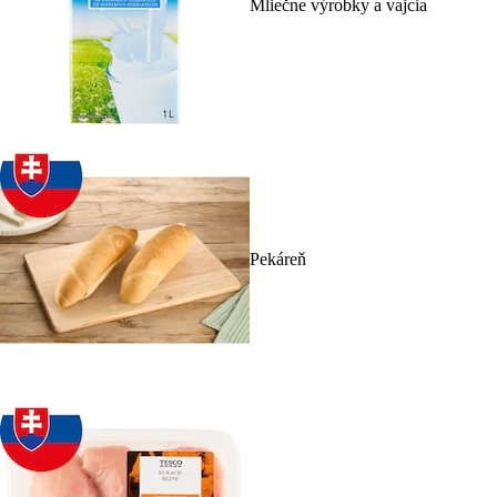
Mliečne výrobky a vajcia
Pekáreň