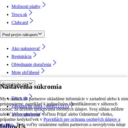
Možnosti platby
Tesco.sk
Clubcard
Pred prvým nákupom
Ako nakupovať
Registrácia
Objednanie doručenia
Moje obľúbené
Kontaktujte nás
Nastavenia súkromia
Tesco.sk
My a našich 18 partnerov ukladáme informácie v zariadení alebo k nim
pristupujeme, napríklad k jedinečným identifikátorom v súboroch
Zákaznícka linka - 0800222333
cookie, za účelom spracúvania osobných údajov. Svoj súhlas môžete
udeliť alebo spravovať voľbou Prijať alebo Odmietnuť všetko,
Výber obchodu
prípadne kedykoľvek v
Pravidlách pre ochranu osobných údajov a
cookies.
Tieto voľby oznámime našim partnerom a neovplyvnia údaje
followUs