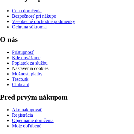
Cena doručenia
Bezpečnosť pri nákupe
Všeobecné obchodné podmienky
Ochrana súkromia
O nás
Prístupnosť
Kde dovážame
Poplatok za službu
Nastavenia cookies
Možnosti platby
Tesco.sk
Clubcard
Pred prvým nákupom
Ako nakupovať
Registrácia
Objednanie doručenia
Moje obľúbené