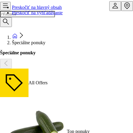
Preskočiť na hlavný obsah
Preskočiť na vyhľadávanie
Špeciálne ponuky
Špeciálne ponuky
All Offers
Top ponuky