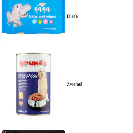
Dieťa
Zvieratá