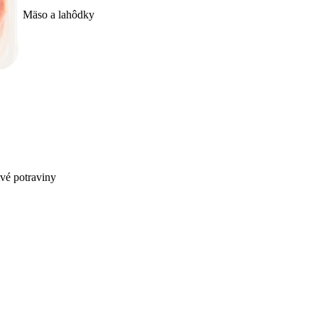
Mäso a lahôdky
ivé potraviny