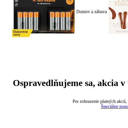
Domov a zábava
Ospravedlňujeme sa, akcia v te
Pre zobrazenie platných akcií,
Špeciálne pon