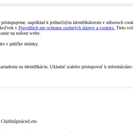
 pristupujeme, napríklad k jedinečným identifikátorom v súboroch coo
dykoľvek v
Pravidlách pre ochranu osobných údajov a cookies.
Tieto voľ
vanie na našom webe.
es v pätičke stránky.
zariadenia na identifikáciu. Ukladať a/alebo pristupovať k informáciám
 Club
Inšpirácie
Leto