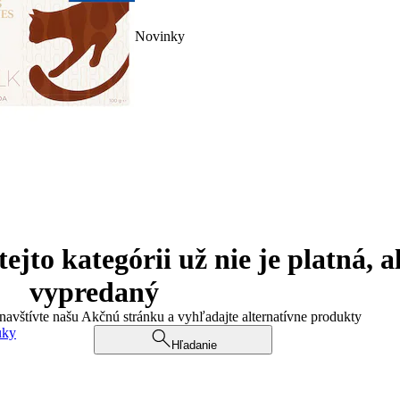
Novinky
jto kategórii už nie je platná, a
vypredaný
 navštívte našu Akčnú stránku a vyhľadajte alternatívne produkty
uky
Hľadanie