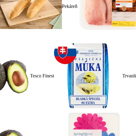
Pekáreň
Tesco Finest
Trvanl