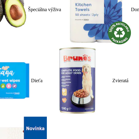
Špeciálna výživa
Dom
Dieťa
Zvieratá