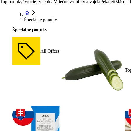
Top ponuky
Ovocie, zelenina
Mliečne výrobky a vajcia
Pekáreň
Mäso a 
Špeciálne ponuky
Špeciálne ponuky
All Offers
To