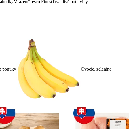
lahôdky
Mrazené
Tesco Finest
Trvanlivé potraviny
p ponuky
Ovocie, zelenina