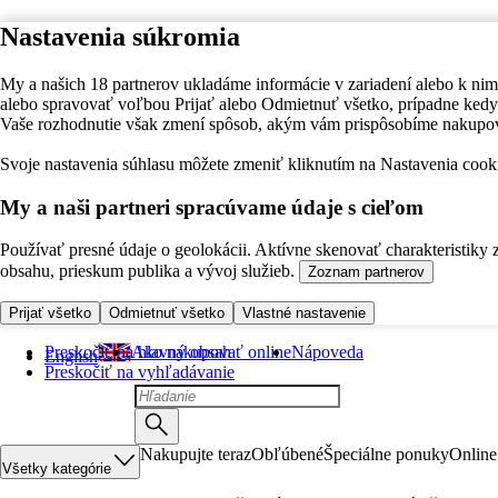
Nastavenia súkromia
My a našich 18 partnerov ukladáme informácie v zariadení alebo k nim
alebo spravovať voľbou Prijať alebo Odmietnuť všetko, prípadne ke
Vaše rozhodnutie však zmení spôsob, akým vám prispôsobíme nakupo
Svoje nastavenia súhlasu môžete zmeniť kliknutím na Nastavenia cooki
My a naši partneri spracúvame údaje s cieľom
Používať presné údaje o geolokácii. Aktívne skenovať charakteristiky 
obsahu, prieskum publika a vývoj služieb.
Zoznam partnerov
Prijať všetko
Odmietnuť všetko
Vlastné nastavenie
Preskočiť na hlavný obsah
Ako nakupovať online
Nápoveda
English
Preskočiť na vyhľadávanie
Nakupujte teraz
Obľúbené
Špeciálne ponuky
Online
Všetky kategórie