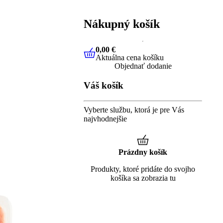
Nákupný košík
0,00 €
Aktuálna cena košíku
0,00 €
Aktuálna cena košíku
Objednať dodanie
Váš košík
Vyberte službu, ktorá je pre Vás
najvhodnejšie
Prázdny košík
Produkty, ktoré pridáte do svojho
košíka sa zobrazia tu