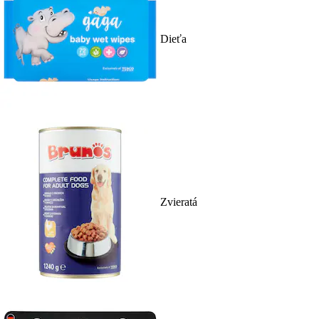
Dieťa
Zvieratá