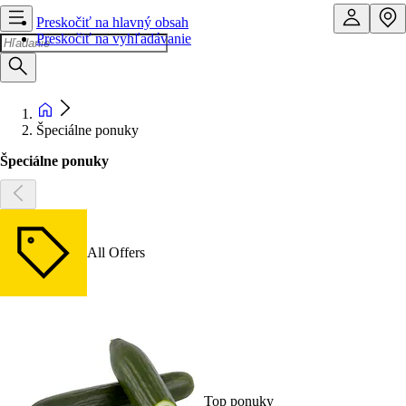
Preskočiť na hlavný obsah
Preskočiť na vyhľadávanie
Špeciálne ponuky
Špeciálne ponuky
All Offers
Top ponuky