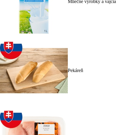
Mliečne výrobky a vajcia
Pekáreň