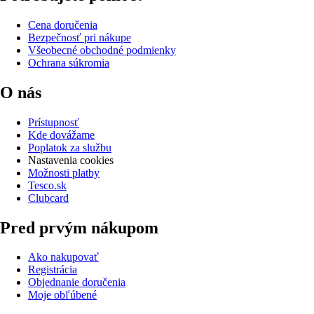
Cena doručenia
Bezpečnosť pri nákupe
Všeobecné obchodné podmienky
Ochrana súkromia
O nás
Prístupnosť
Kde dovážame
Poplatok za službu
Nastavenia cookies
Možnosti platby
Tesco.sk
Clubcard
Pred prvým nákupom
Ako nakupovať
Registrácia
Objednanie doručenia
Moje obľúbené