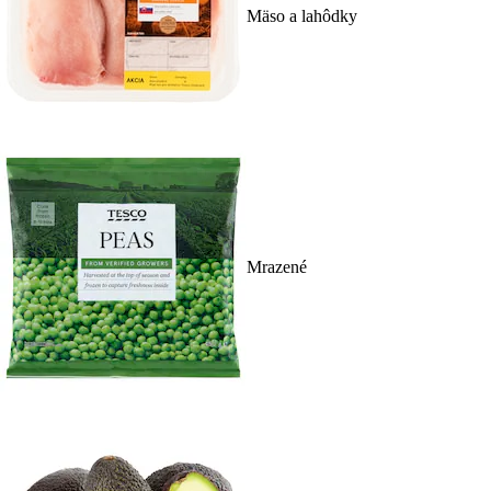
Mäso a lahôdky
Mrazené