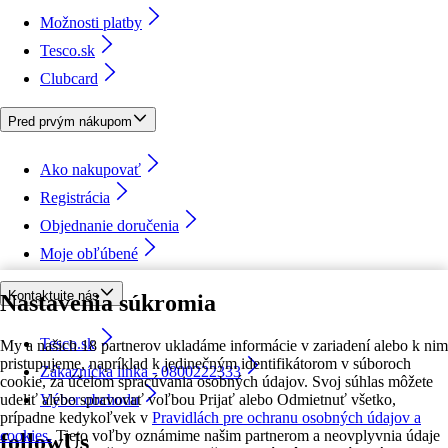
Možnosti platby
Tesco.sk
Clubcard
Pred prvým nákupom
Ako nakupovať
Registrácia
Objednanie doručenia
Moje obľúbené
Kontaktujte nás
Nastavenia súkromia
Tesco.sk
My a našich 18 partnerov ukladáme informácie v zariadení alebo k nim
pristupujeme, napríklad k jedinečným identifikátorom v súboroch
Zákaznícka linka - 0800222333
cookie, za účelom spracúvania osobných údajov. Svoj súhlas môžete
udeliť alebo spravovať voľbou Prijať alebo Odmietnuť všetko,
Výber obchodu
prípadne kedykoľvek v
Pravidlách pre ochranu osobných údajov a
cookies.
Tieto voľby oznámime našim partnerom a neovplyvnia údaje
followUs