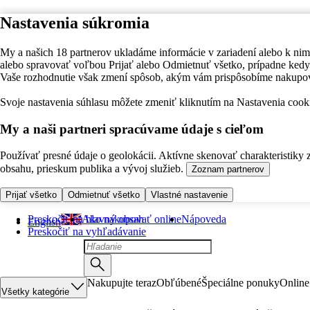
Nastavenia súkromia
My a našich 18 partnerov ukladáme informácie v zariadení alebo k nim
alebo spravovať voľbou Prijať alebo Odmietnuť všetko, prípadne ke
Vaše rozhodnutie však zmení spôsob, akým vám prispôsobíme nakupo
Svoje nastavenia súhlasu môžete zmeniť kliknutím na Nastavenia cooki
My a naši partneri spracúvame údaje s cieľom
Používať presné údaje o geolokácii. Aktívne skenovať charakteristiky 
obsahu, prieskum publika a vývoj služieb.
Zoznam partnerov
Prijať všetko
Odmietnuť všetko
Vlastné nastavenie
Preskočiť na hlavný obsah
Ako nakupovať online
Nápoveda
English
Preskočiť na vyhľadávanie
Nakupujte teraz
Obľúbené
Špeciálne ponuky
Online
Všetky kategórie