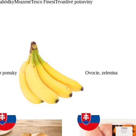
lahôdky
Mrazené
Tesco Finest
Trvanlivé potraviny
p ponuky
Ovocie, zelenina