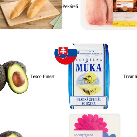
Pekáreň
Tesco Finest
Trvanl