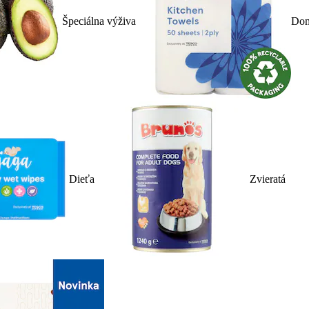
Špeciálna výživa
Dom
Dieťa
Zvieratá