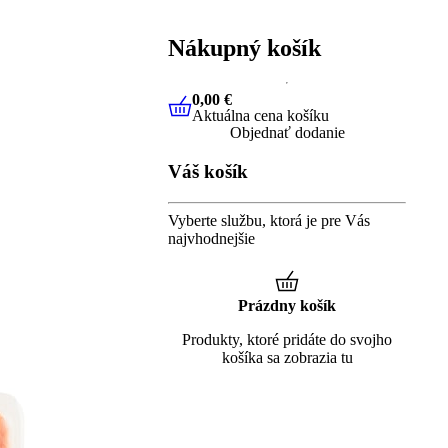
Nákupný košík
0,00 €
Aktuálna cena košíku
0,00 €
Aktuálna cena košíku
Objednať dodanie
Váš košík
Vyberte službu, ktorá je pre Vás
najvhodnejšie
Prázdny košík
Produkty, ktoré pridáte do svojho
košíka sa zobrazia tu