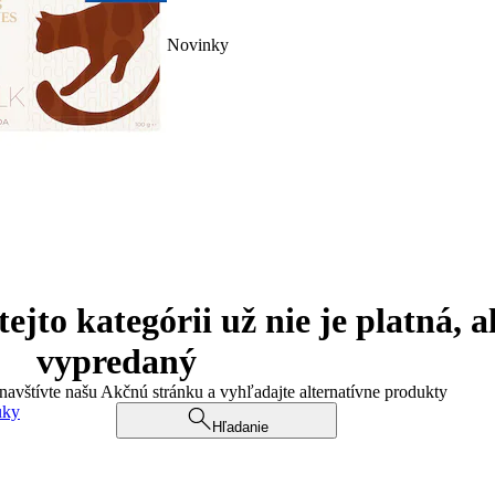
Novinky
jto kategórii už nie je platná, a
vypredaný
 navštívte našu Akčnú stránku a vyhľadajte alternatívne produkty
uky
Hľadanie