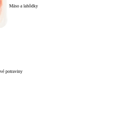
Mäso a lahôdky
ivé potraviny