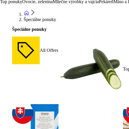
Top ponuky
Ovocie, zelenina
Mliečne výrobky a vajcia
Pekáreň
Mäso a 
Špeciálne ponuky
Špeciálne ponuky
All Offers
To