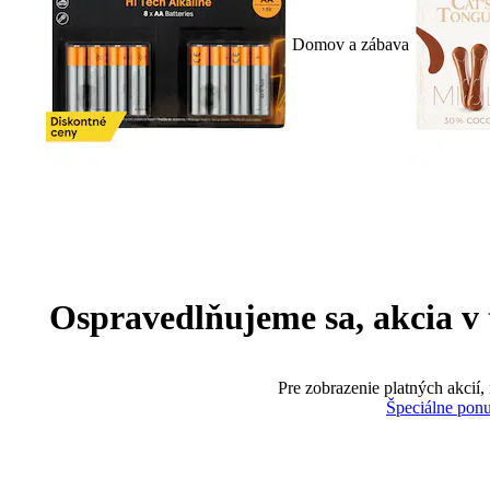
Domov a zábava
Ospravedlňujeme sa, akcia v te
Pre zobrazenie platných akcií,
Špeciálne pon