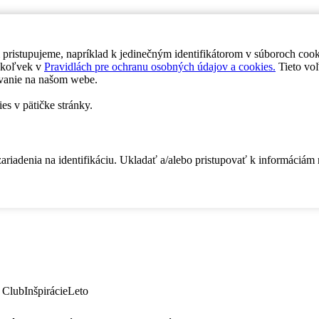
 pristupujeme, napríklad k jedinečným identifikátorom v súboroch coo
dykoľvek v
Pravidlách pre ochranu osobných údajov a cookies.
Tieto voľ
vanie na našom webe.
es v pätičke stránky.
zariadenia na identifikáciu. Ukladať a/alebo pristupovať k informáciám
 Club
Inšpirácie
Leto