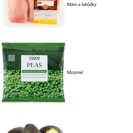
Mäso a lahôdky
Mrazené