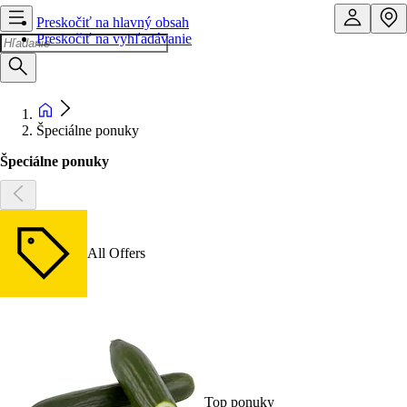
Preskočiť na hlavný obsah
Preskočiť na vyhľadávanie
Špeciálne ponuky
Špeciálne ponuky
All Offers
Top ponuky