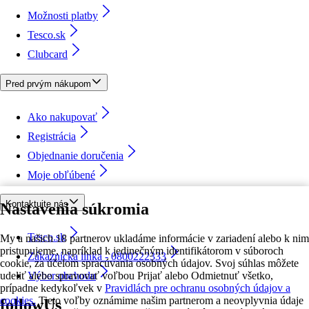
Možnosti platby
Tesco.sk
Clubcard
Pred prvým nákupom
Ako nakupovať
Registrácia
Objednanie doručenia
Moje obľúbené
Kontaktujte nás
Nastavenia súkromia
Tesco.sk
My a našich 18 partnerov ukladáme informácie v zariadení alebo k nim
pristupujeme, napríklad k jedinečným identifikátorom v súboroch
Zákaznícka linka - 0800222333
cookie, za účelom spracúvania osobných údajov. Svoj súhlas môžete
udeliť alebo spravovať voľbou Prijať alebo Odmietnuť všetko,
Výber obchodu
prípadne kedykoľvek v
Pravidlách pre ochranu osobných údajov a
cookies.
Tieto voľby oznámime našim partnerom a neovplyvnia údaje
followUs