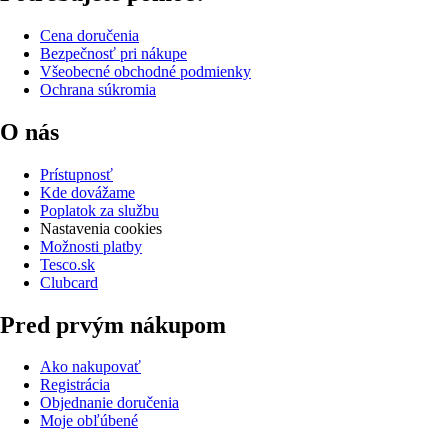
Cena doručenia
Bezpečnosť pri nákupe
Všeobecné obchodné podmienky
Ochrana súkromia
O nás
Prístupnosť
Kde dovážame
Poplatok za službu
Nastavenia cookies
Možnosti platby
Tesco.sk
Clubcard
Pred prvým nákupom
Ako nakupovať
Registrácia
Objednanie doručenia
Moje obľúbené