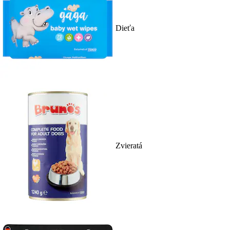
Dieťa
Zvieratá