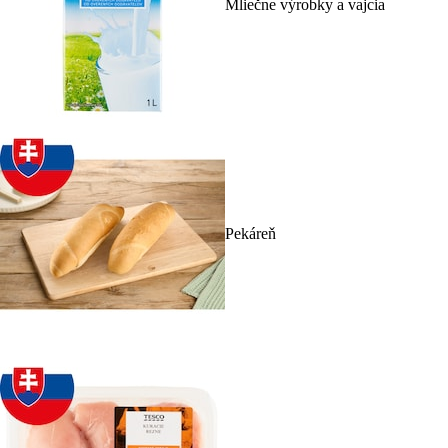
Mliečne výrobky a vajcia
Pekáreň