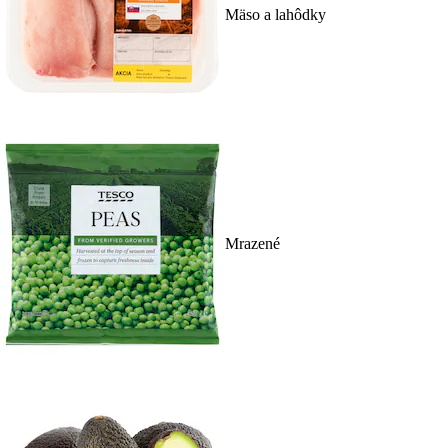
Mäso a lahôdky
Mrazené