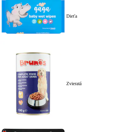
Dieťa
Zvieratá