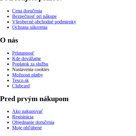
Cena doručenia
Bezpečnosť pri nákupe
Všeobecné obchodné podmienky
Ochrana súkromia
O nás
Prístupnosť
Kde dovážame
Poplatok za službu
Nastavenia cookies
Možnosti platby
Tesco.sk
Clubcard
Pred prvým nákupom
Ako nakupovať
Registrácia
Objednanie doručenia
Moje obľúbené