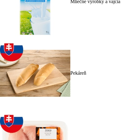
Mliečne výrobky a vajcia
Pekáreň