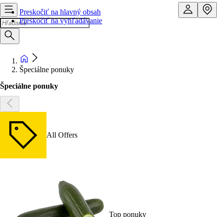
Preskočiť na hlavný obsah
Preskočiť na vyhľadávanie
Špeciálne ponuky
Špeciálne ponuky
All Offers
Top ponuky