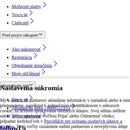
Možnosti platby
Tesco.sk
Clubcard
Pred prvým nákupom
Ako nakupovať
Registrácia
Objednanie doručenia
Moje obľúbené
Kontaktujte nás
Nastavenia súkromia
Tesco.sk
My a našich 18 partnerov ukladáme informácie v zariadení alebo k nim
pristupujeme, napríklad k jedinečným identifikátorom v súboroch
Zákaznícka linka - 0800222333
cookie, za účelom spracúvania osobných údajov. Svoj súhlas môžete
udeliť alebo spravovať voľbou Prijať alebo Odmietnuť všetko,
Výber obchodu
prípadne kedykoľvek v
Pravidlách pre ochranu osobných údajov a
cookies.
Tieto voľby oznámime našim partnerom a neovplyvnia údaje
followUs