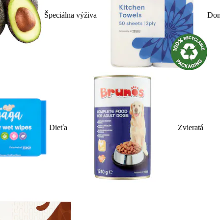
Špeciálna výživa
Dom
Dieťa
Zvieratá