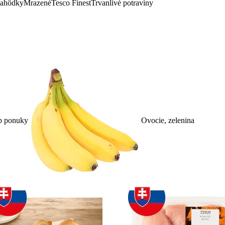
lahôdky
Mrazené
Tesco Finest
Trvanlivé potraviny
p ponuky
Ovocie, zelenina