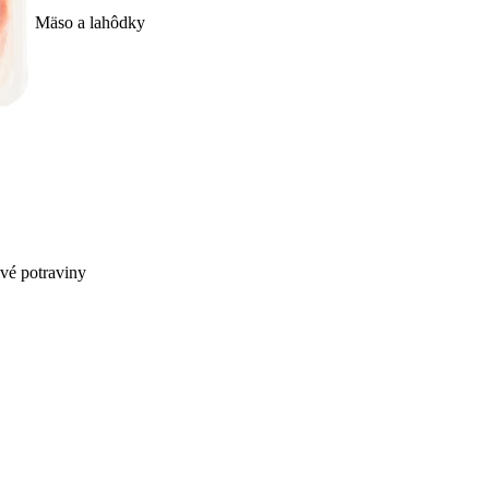
Mäso a lahôdky
ivé potraviny