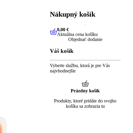
Nákupný košík
0,00 €
Aktuálna cena košíku
0,00 €
Aktuálna cena košíku
Objednať dodanie
Váš košík
Vyberte službu, ktorá je pre Vás
najvhodnejšie
Prázdny košík
Produkty, ktoré pridáte do svojho
košíka sa zobrazia tu