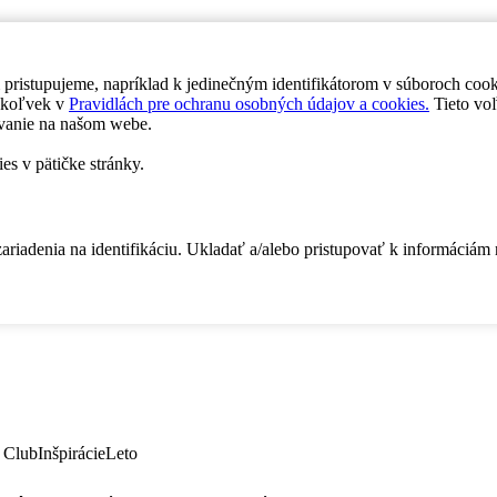
 pristupujeme, napríklad k jedinečným identifikátorom v súboroch coo
dykoľvek v
Pravidlách pre ochranu osobných údajov a cookies.
Tieto voľ
vanie na našom webe.
es v pätičke stránky.
zariadenia na identifikáciu. Ukladať a/alebo pristupovať k informáciám
 Club
Inšpirácie
Leto