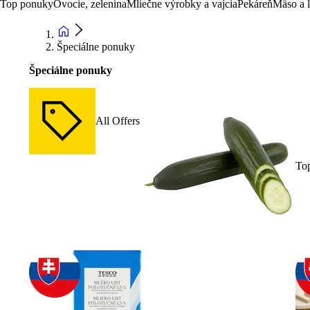
Top ponuky
Ovocie, zelenina
Mliečne výrobky a vajcia
Pekáreň
Mäso a 
Špeciálne ponuky
Špeciálne ponuky
All Offers
To