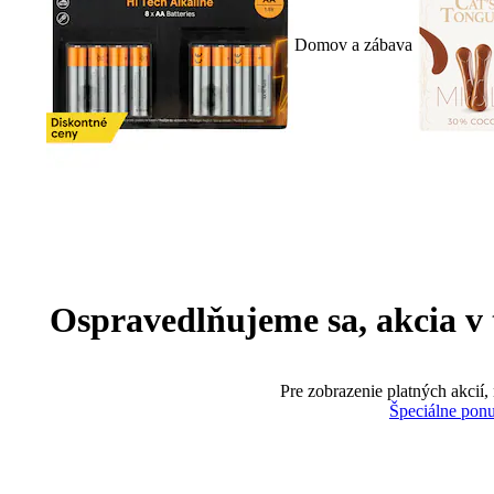
Domov a zábava
Ospravedlňujeme sa, akcia v te
Pre zobrazenie platných akcií,
Špeciálne pon