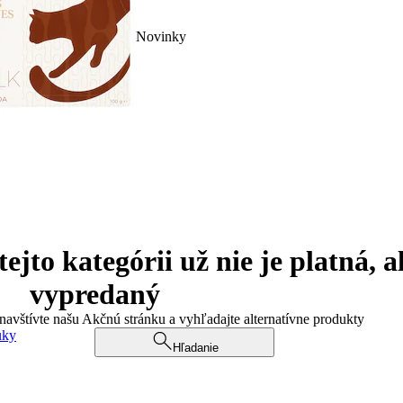
Novinky
jto kategórii už nie je platná, a
vypredaný
 navštívte našu Akčnú stránku a vyhľadajte alternatívne produkty
uky
Hľadanie