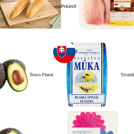
Pekáreň
Tesco Finest
Trvanl