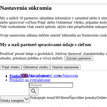
Nastavenia súkromia
My a našich 18 partnerov ukladáme informácie v zariadení alebo k nim
alebo spravovať voľbou Prijať alebo Odmietnuť všetko, prípadne ke
Vaše rozhodnutie však zmení spôsob, akým vám prispôsobíme nakupo
Svoje nastavenia súhlasu môžete zmeniť kliknutím na Nastavenia cooki
My a naši partneri spracúvame údaje s cieľom
Používať presné údaje o geolokácii. Aktívne skenovať charakteristiky 
obsahu, prieskum publika a vývoj služieb.
Zoznam partnerov
Prijať všetko
Odmietnuť všetko
Vlastné nastavenie
Preskočiť na hlavný obsah
Ako nakupovať online
Nápoveda
English
Preskočiť na vyhľadávanie
Nakupujte teraz
Obľúbené
Špeciálne ponuky
Online
Všetky kategórie