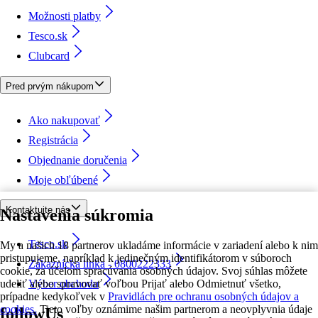
Možnosti platby
Tesco.sk
Clubcard
Pred prvým nákupom
Ako nakupovať
Registrácia
Objednanie doručenia
Moje obľúbené
Kontaktujte nás
Nastavenia súkromia
Tesco.sk
My a našich 18 partnerov ukladáme informácie v zariadení alebo k nim
pristupujeme, napríklad k jedinečným identifikátorom v súboroch
Zákaznícka linka - 0800222333
cookie, za účelom spracúvania osobných údajov. Svoj súhlas môžete
udeliť alebo spravovať voľbou Prijať alebo Odmietnuť všetko,
Výber obchodu
prípadne kedykoľvek v
Pravidlách pre ochranu osobných údajov a
cookies.
Tieto voľby oznámime našim partnerom a neovplyvnia údaje
followUs