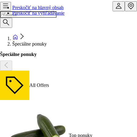
Preskočiť na hlavný obsah
Preskočiť na vyhľadávanie
Špeciálne ponuky
Špeciálne ponuky
All Offers
Top ponuky