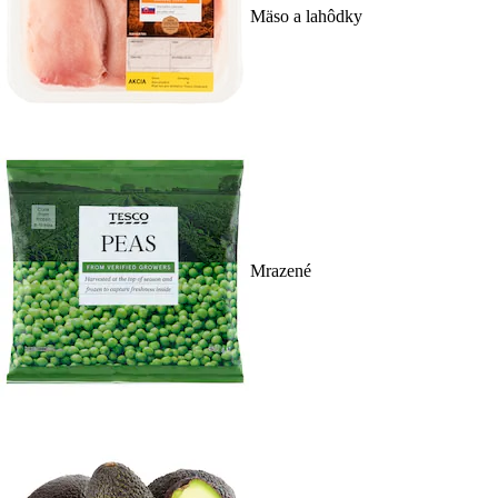
Mäso a lahôdky
Mrazené