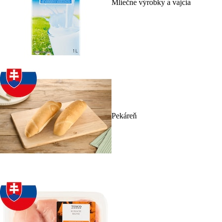
Mliečne výrobky a vajcia
Pekáreň