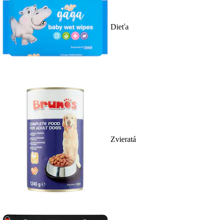
Dieťa
Zvieratá