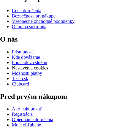
Cena doručenia
Bezpečnosť pri nákupe
Všeobecné obchodné podmienky
Ochrana súkromia
O nás
Prístupnosť
Kde dovážame
Poplatok za službu
Nastavenia cookies
Možnosti platby
Tesco.sk
Clubcard
Pred prvým nákupom
Ako nakupovať
Registrácia
Objednanie doručenia
Moje obľúbené