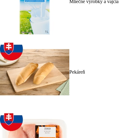
Mliečne výrobky a vajcia
Pekáreň