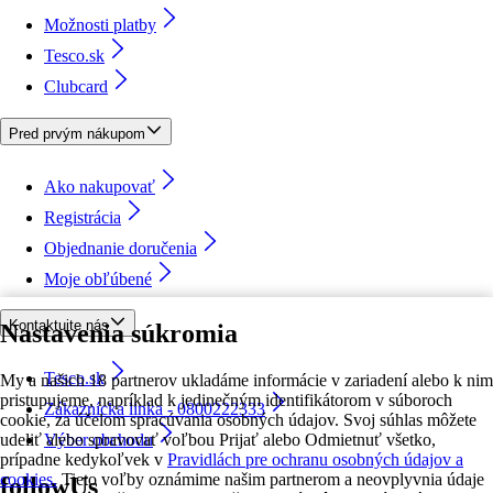
Možnosti platby
Tesco.sk
Clubcard
Pred prvým nákupom
Ako nakupovať
Registrácia
Objednanie doručenia
Moje obľúbené
Kontaktujte nás
Nastavenia súkromia
Tesco.sk
My a našich 18 partnerov ukladáme informácie v zariadení alebo k nim
pristupujeme, napríklad k jedinečným identifikátorom v súboroch
Zákaznícka linka - 0800222333
cookie, za účelom spracúvania osobných údajov. Svoj súhlas môžete
udeliť alebo spravovať voľbou Prijať alebo Odmietnuť všetko,
Výber obchodu
prípadne kedykoľvek v
Pravidlách pre ochranu osobných údajov a
cookies.
Tieto voľby oznámime našim partnerom a neovplyvnia údaje
followUs