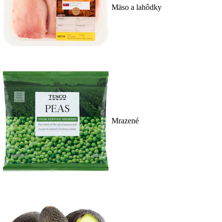
Mäso a lahôdky
Mrazené