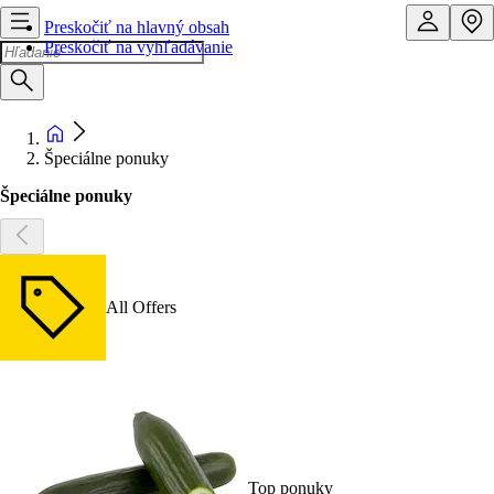
Preskočiť na hlavný obsah
Preskočiť na vyhľadávanie
Špeciálne ponuky
Špeciálne ponuky
All Offers
Top ponuky