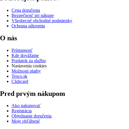
Cena doručenia
Bezpečnosť pri nákupe
Všeobecné obchodné podmienky
Ochrana súkromia
O nás
Prístupnosť
Kde dovážame
Poplatok za službu
Nastavenia cookies
Možnosti platby
Tesco.sk
Clubcard
Pred prvým nákupom
Ako nakupovať
Registrácia
Objednanie doručenia
Moje obľúbené