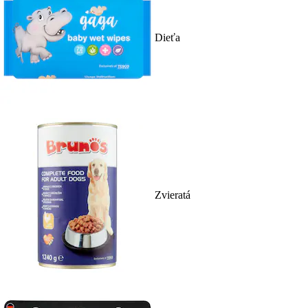
Dieťa
Zvieratá