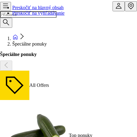
Preskočiť na hlavný obsah
Preskočiť na vyhľadávanie
Špeciálne ponuky
Špeciálne ponuky
All Offers
Top ponuky