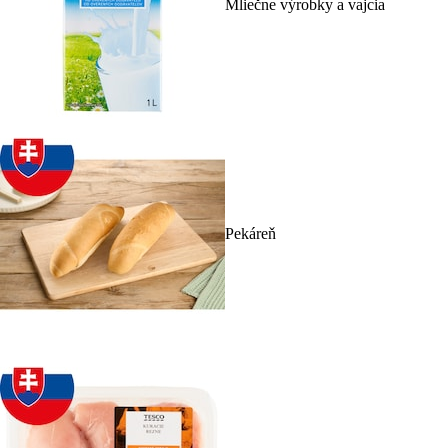
Mliečne výrobky a vajcia
Pekáreň