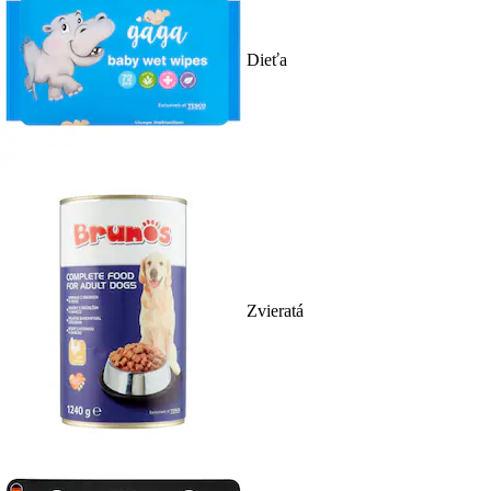
Dieťa
Zvieratá