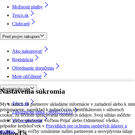
Možnosti platby
Tesco.sk
Clubcard
Pred prvým nákupom
Ako nakupovať
Registrácia
Objednanie doručenia
Moje obľúbené
Kontaktujte nás
Nastavenia súkromia
Tesco.sk
My a našich 18 partnerov ukladáme informácie v zariadení alebo k nim
pristupujeme, napríklad k jedinečným identifikátorom v súboroch
Zákaznícka linka - 0800222333
cookie, za účelom spracúvania osobných údajov. Svoj súhlas môžete
udeliť alebo spravovať voľbou Prijať alebo Odmietnuť všetko,
Výber obchodu
prípadne kedykoľvek v
Pravidlách pre ochranu osobných údajov a
cookies.
Tieto voľby oznámime našim partnerom a neovplyvnia údaje
followUs