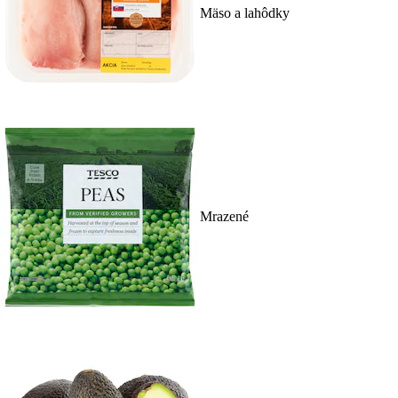
Mäso a lahôdky
Mrazené