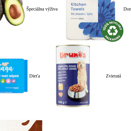
Špeciálna výživa
Dom
Dieťa
Zvieratá