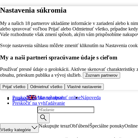
Nastavenia súkromia
My a našich 18 partnerov ukladáme informácie v zariadení alebo k nim
alebo spravovať voľbou Prijať alebo Odmietnuť všetko, prípadne ke
Vaše rozhodnutie však zmení spôsob, akým vám prispôsobíme nakupo
Svoje nastavenia súhlasu môžete zmeniť kliknutím na Nastavenia cooki
My a naši partneri spracúvame údaje s cieľom
Používať presné údaje o geolokácii. Aktívne skenovať charakteristiky 
obsahu, prieskum publika a vývoj služieb.
Zoznam partnerov
Prijať všetko
Odmietnuť všetko
Vlastné nastavenie
Preskočiť na hlavný obsah
Ako nakupovať online
Nápoveda
English
Preskočiť na vyhľadávanie
Nakupujte teraz
Obľúbené
Špeciálne ponuky
Online
Všetky kategórie