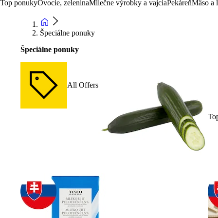
Top ponuky
Ovocie, zelenina
Mliečne výrobky a vajcia
Pekáreň
Mäso a 
Špeciálne ponuky
Špeciálne ponuky
All Offers
To