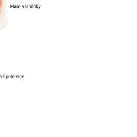
Mäso a lahôdky
ivé potraviny