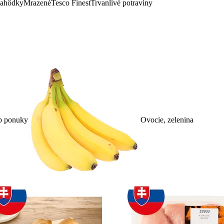
lahôdky
Mrazené
Tesco Finest
Trvanlivé potraviny
p ponuky
Ovocie, zelenina