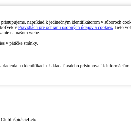
 pristupujeme, napríklad k jedinečným identifikátorom v súboroch coo
dykoľvek v
Pravidlách pre ochranu osobných údajov a cookies.
Tieto voľ
vanie na našom webe.
es v pätičke stránky.
zariadenia na identifikáciu. Ukladať a/alebo pristupovať k informáciám
 Club
Inšpirácie
Leto