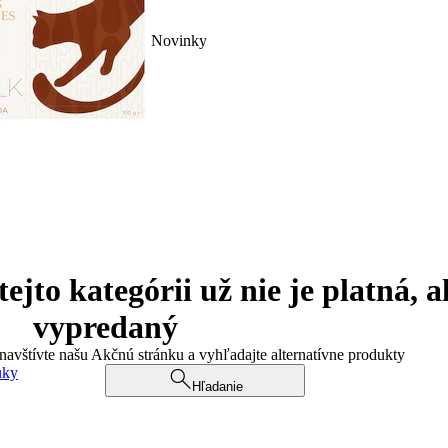
Novinky
jto kategórii už nie je platná, a
vypredaný
 navštívte našu Akčnú stránku a vyhľadajte alternatívne produkty
uky
Hľadanie