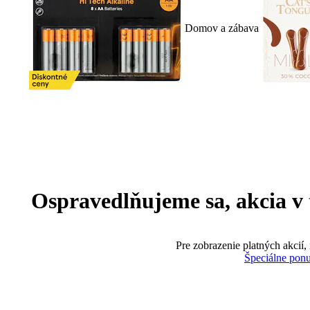
Domov a zábava
Ospravedlňujeme sa, akcia v te
Pre zobrazenie platných akcií,
Špeciálne pon