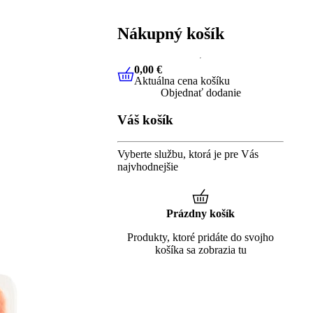
Nákupný košík
0,00 €
Aktuálna cena košíku
0,00 €
Aktuálna cena košíku
Objednať dodanie
Váš košík
Vyberte službu, ktorá je pre Vás
najvhodnejšie
Prázdny košík
Produkty, ktoré pridáte do svojho
košíka sa zobrazia tu