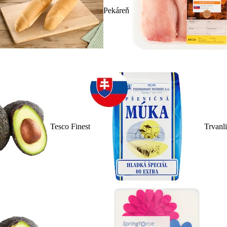
Pekáreň
Tesco Finest
Trvanl