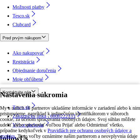
Možnosti platby
Tesco.sk
Clubcard
Pred prvým nákupom
Ako nakupovať
Registrácia
Objednanie doručenia
Moje obľúbené
Kontaktujte nás
Nastavenia súkromia
Tesco.sk
My a našich 18 partnerov ukladáme informácie v zariadení alebo k nim
pristupujeme, napríklad k jedinečným identifikátorom v súboroch
Zákaznícka linka - 0800222333
cookie, za účelom spracúvania osobných údajov. Svoj súhlas môžete
udeliť alebo spravovať voľbou Prijať alebo Odmietnuť všetko,
Výber obchodu
prípadne kedykoľvek v
Pravidlách pre ochranu osobných údajov a
cookies.
Tieto voľby oznámime našim partnerom a neovplyvnia údaje
followUs