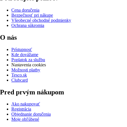
Cena doručenia
Bezpečnosť pri nákupe
Všeobecné obchodné podmienky
Ochrana súkromia
O nás
Prístupnosť
Kde dovážame
Poplatok za službu
Nastavenia cookies
Možnosti platby
Tesco.sk
Clubcard
Pred prvým nákupom
Ako nakupovať
Registrácia
Objednanie doručenia
Moje obľúbené