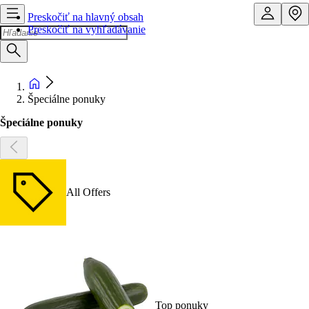
Preskočiť na hlavný obsah
Preskočiť na vyhľadávanie
Špeciálne ponuky
Špeciálne ponuky
All Offers
Top ponuky