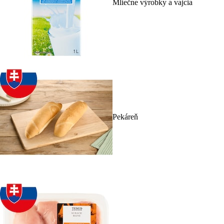
Mliečne výrobky a vajcia
Pekáreň