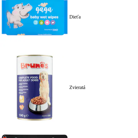
Dieťa
Zvieratá