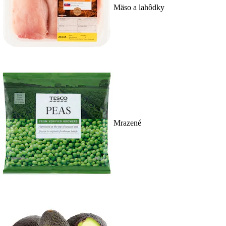
Mäso a lahôdky
Mrazené