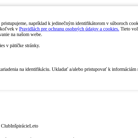
 pristupujeme, napríklad k jedinečným identifikátorom v súboroch coo
dykoľvek v
Pravidlách pre ochranu osobných údajov a cookies.
Tieto voľ
vanie na našom webe.
es v pätičke stránky.
zariadenia na identifikáciu. Ukladať a/alebo pristupovať k informáciám
 Club
Inšpirácie
Leto