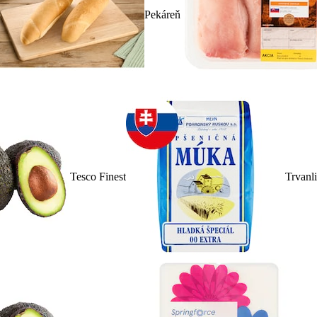
Pekáreň
Tesco Finest
Trvanl