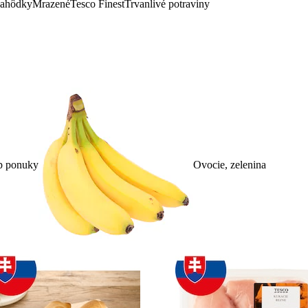
lahôdky
Mrazené
Tesco Finest
Trvanlivé potraviny
p ponuky
Ovocie, zelenina