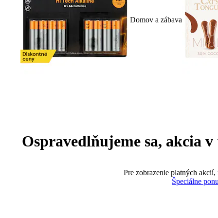
Domov a zábava
Ospravedlňujeme sa, akcia v te
Pre zobrazenie platných akcií,
Špeciálne pon