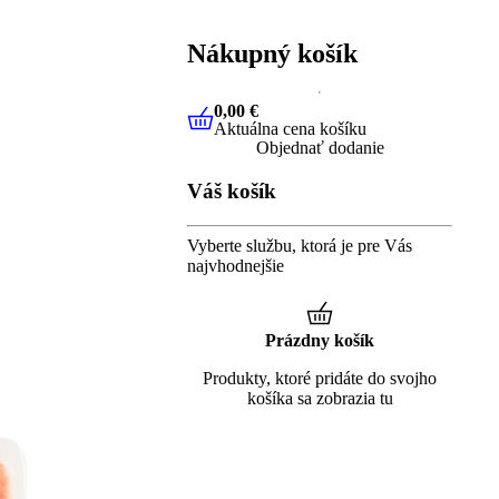
Nákupný košík
0,00 €
Aktuálna cena košíku
0,00 €
Aktuálna cena košíku
Objednať dodanie
Váš košík
Vyberte službu, ktorá je pre Vás
najvhodnejšie
Prázdny košík
Produkty, ktoré pridáte do svojho
košíka sa zobrazia tu