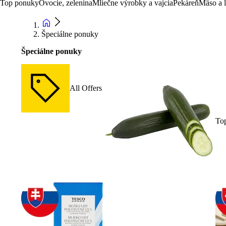
Top ponuky
Ovocie, zelenina
Mliečne výrobky a vajcia
Pekáreň
Mäso a 
Špeciálne ponuky
Špeciálne ponuky
All Offers
To