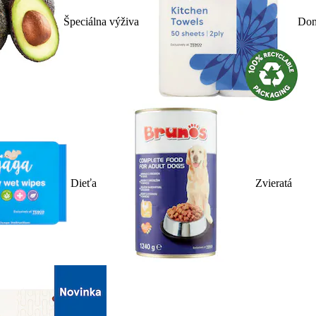
Špeciálna výživa
Dom
Dieťa
Zvieratá