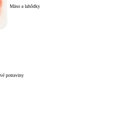
Mäso a lahôdky
ivé potraviny