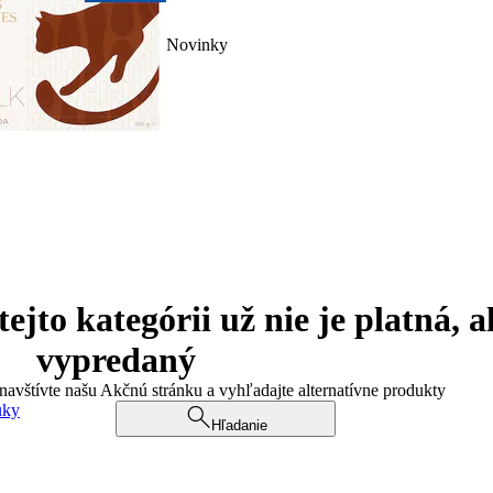
Novinky
jto kategórii už nie je platná, a
vypredaný
 navštívte našu Akčnú stránku a vyhľadajte alternatívne produkty
uky
Hľadanie