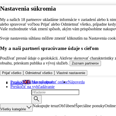
Nastavenia súkromia
My a našich 18 partnerov ukladáme informácie v zariadení alebo k nim
alebo spravovať voľbou Prijať alebo Odmietnuť všetko, prípadne ke
Vaše rozhodnutie však zmení spôsob, akým vám prispôsobíme nakupo
Svoje nastavenia súhlasu môžete zmeniť kliknutím na Nastavenia cooki
My a naši partneri spracúvame údaje s cieľom
Používať presné údaje o geolokácii. Aktívne skenovať charakteristiky 
obsahu, prieskum publika a vývoj služieb.
Zoznam partnerov
Prijať všetko
Odmietnuť všetko
Vlastné nastavenie
Preskočiť na hlavný obsah
Ako nakupovať online
Nápoveda
English
Preskočiť na vyhľadávanie
Nakupujte teraz
Obľúbené
Špeciálne ponuky
Online
Všetky kategórie