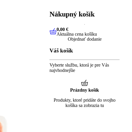
Nákupný košík
0,00 €
Aktuálna cena košíku
0,00 €
Aktuálna cena košíku
Objednať dodanie
Váš košík
Vyberte službu, ktorá je pre Vás
najvhodnejšie
Prázdny košík
Produkty, ktoré pridáte do svojho
košíka sa zobrazia tu