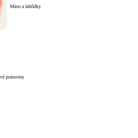
Mäso a lahôdky
ivé potraviny