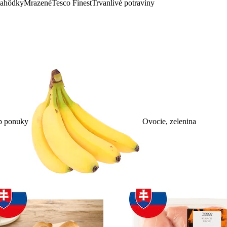
lahôdky
Mrazené
Tesco Finest
Trvanlivé potraviny
p ponuky
Ovocie, zelenina