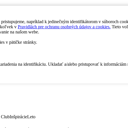
 pristupujeme, napríklad k jedinečným identifikátorom v súboroch coo
dykoľvek v
Pravidlách pre ochranu osobných údajov a cookies.
Tieto voľ
vanie na našom webe.
es v pätičke stránky.
zariadenia na identifikáciu. Ukladať a/alebo pristupovať k informáciám
 Club
Inšpirácie
Leto