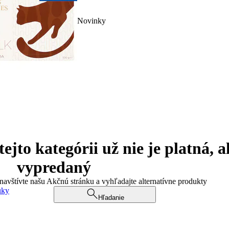
Novinky
jto kategórii už nie je platná, a
vypredaný
 navštívte našu Akčnú stránku a vyhľadajte alternatívne produkty
uky
Hľadanie