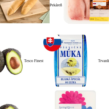
Pekáreň
Tesco Finest
Trvanl