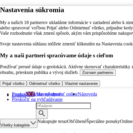
Nastavenia súkromia
My a našich 18 partnerov ukladáme informácie v zariadení alebo k nim
alebo spravovať voľbou Prijať alebo Odmietnuť všetko, prípadne ke
Vaše rozhodnutie však zmení spôsob, akým vám prispôsobíme nakupo
Svoje nastavenia súhlasu môžete zmeniť kliknutím na Nastavenia cooki
My a naši partneri spracúvame údaje s cieľom
Používať presné údaje o geolokácii. Aktívne skenovať charakteristiky 
obsahu, prieskum publika a vývoj služieb.
Zoznam partnerov
Prijať všetko
Odmietnuť všetko
Vlastné nastavenie
Preskočiť na hlavný obsah
Ako nakupovať online
Nápoveda
English
Preskočiť na vyhľadávanie
Nakupujte teraz
Obľúbené
Špeciálne ponuky
Online
Všetky kategórie