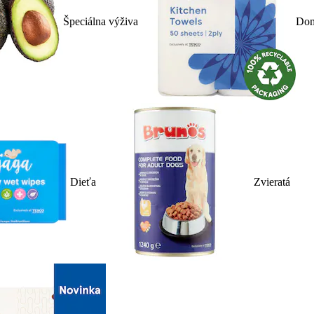
Špeciálna výživa
Dom
Dieťa
Zvieratá