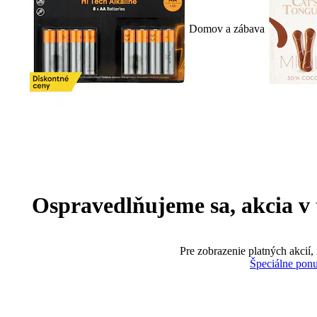
Domov a zábava
Ospravedlňujeme sa, akcia v te
Pre zobrazenie platných akcií,
Špeciálne pon