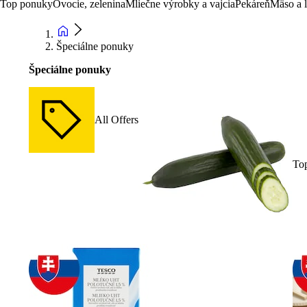
Top ponuky
Ovocie, zelenina
Mliečne výrobky a vajcia
Pekáreň
Mäso a 
Špeciálne ponuky
Špeciálne ponuky
All Offers
To