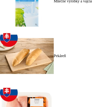
Mliečne výrobky a vajcia
Pekáreň