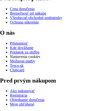
Cena doručenia
Bezpečnosť pri nákupe
Všeobecné obchodné podmienky
Ochrana súkromia
O nás
Prístupnosť
Kde dovážame
Poplatok za službu
Nastavenia cookies
Možnosti platby
Tesco.sk
Clubcard
Pred prvým nákupom
Ako nakupovať
Registrácia
Objednanie doručenia
Moje obľúbené