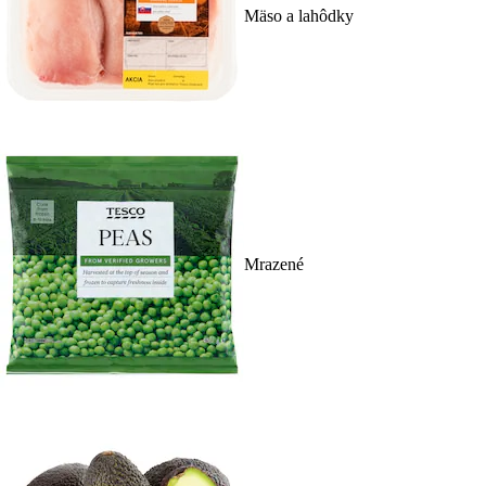
Mäso a lahôdky
Mrazené