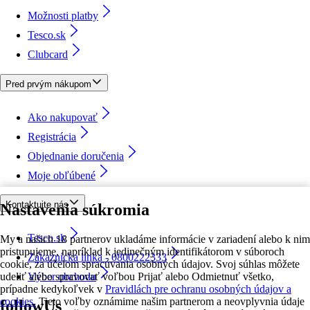
Možnosti platby
Tesco.sk
Clubcard
Pred prvým nákupom
Ako nakupovať
Registrácia
Objednanie doručenia
Moje obľúbené
Kontaktujte nás
Nastavenia súkromia
Tesco.sk
My a našich 18 partnerov ukladáme informácie v zariadení alebo k nim
pristupujeme, napríklad k jedinečným identifikátorom v súboroch
Zákaznícka linka - 0800222333
cookie, za účelom spracúvania osobných údajov. Svoj súhlas môžete
udeliť alebo spravovať voľbou Prijať alebo Odmietnuť všetko,
Výber obchodu
prípadne kedykoľvek v
Pravidlách pre ochranu osobných údajov a
cookies.
Tieto voľby oznámime našim partnerom a neovplyvnia údaje
followUs