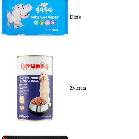
Dieťa
Zvieratá