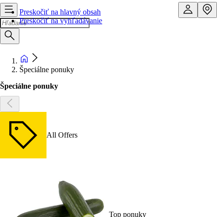
Preskočiť na hlavný obsah
Preskočiť na vyhľadávanie
Špeciálne ponuky
Špeciálne ponuky
All Offers
Top ponuky