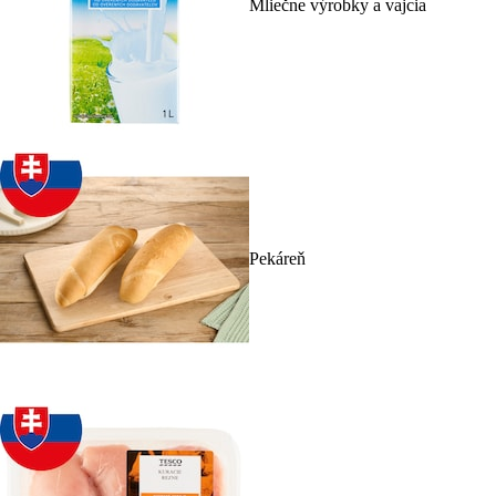
Mliečne výrobky a vajcia
Pekáreň