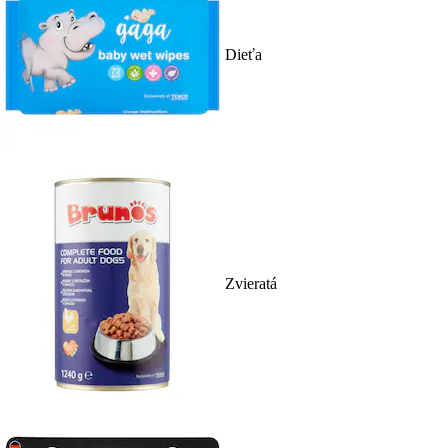
Dieťa
Zvieratá