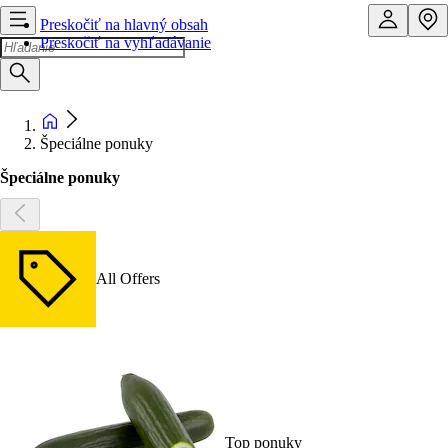
Preskočiť na hlavný obsah
Preskočiť na vyhľadávanie
Špeciálne ponuky
Špeciálne ponuky
All Offers
Top ponuky