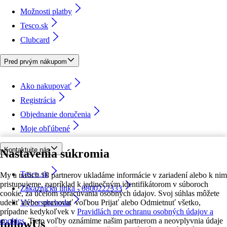
Možnosti platby
Tesco.sk
Clubcard
Pred prvým nákupom
Ako nakupovať
Registrácia
Objednanie doručenia
Moje obľúbené
Kontaktujte nás
Nastavenia súkromia
Tesco.sk
My a našich 18 partnerov ukladáme informácie v zariadení alebo k nim
pristupujeme, napríklad k jedinečným identifikátorom v súboroch
Zákaznícka linka - 0800222333
cookie, za účelom spracúvania osobných údajov. Svoj súhlas môžete
udeliť alebo spravovať voľbou Prijať alebo Odmietnuť všetko,
Výber obchodu
prípadne kedykoľvek v
Pravidlách pre ochranu osobných údajov a
cookies.
Tieto voľby oznámime našim partnerom a neovplyvnia údaje
followUs