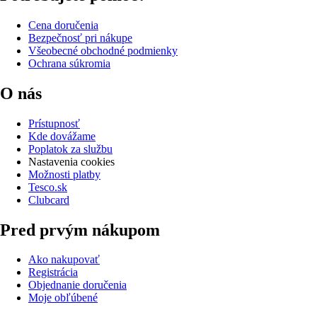
Cena doručenia
Bezpečnosť pri nákupe
Všeobecné obchodné podmienky
Ochrana súkromia
O nás
Prístupnosť
Kde dovážame
Poplatok za službu
Nastavenia cookies
Možnosti platby
Tesco.sk
Clubcard
Pred prvým nákupom
Ako nakupovať
Registrácia
Objednanie doručenia
Moje obľúbené