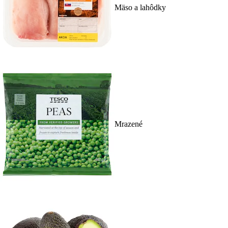
Mäso a lahôdky
Mrazené