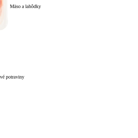
Mäso a lahôdky
ivé potraviny