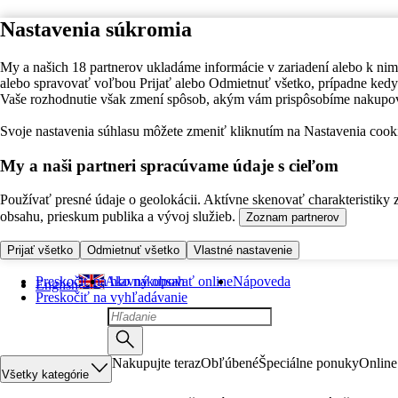
Nastavenia súkromia
My a našich 18 partnerov ukladáme informácie v zariadení alebo k nim
alebo spravovať voľbou Prijať alebo Odmietnuť všetko, prípadne ke
Vaše rozhodnutie však zmení spôsob, akým vám prispôsobíme nakupo
Svoje nastavenia súhlasu môžete zmeniť kliknutím na Nastavenia cooki
My a naši partneri spracúvame údaje s cieľom
Používať presné údaje o geolokácii. Aktívne skenovať charakteristiky 
obsahu, prieskum publika a vývoj služieb.
Zoznam partnerov
Prijať všetko
Odmietnuť všetko
Vlastné nastavenie
Preskočiť na hlavný obsah
Ako nakupovať online
Nápoveda
English
Preskočiť na vyhľadávanie
Nakupujte teraz
Obľúbené
Špeciálne ponuky
Online
Všetky kategórie