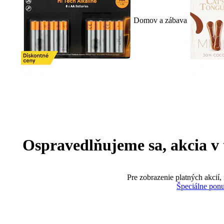
Domov a zábava
Ospravedlňujeme sa, akcia v te
Pre zobrazenie platných akcií,
Špeciálne pon