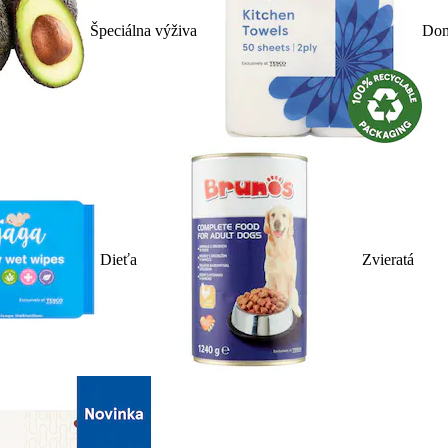
Špeciálna výživa
Dom
Dieťa
Zvieratá