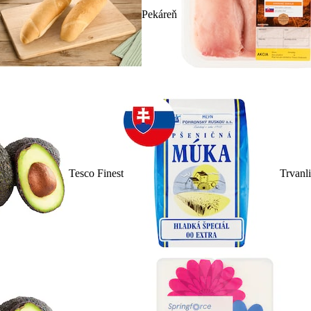
Pekáreň
Tesco Finest
Trvanl