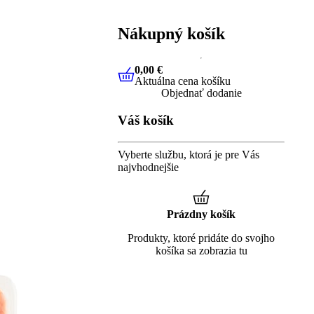
Nákupný košík
0,00 €
Aktuálna cena košíku
0,00 €
Aktuálna cena košíku
Objednať dodanie
Váš košík
Vyberte službu, ktorá je pre Vás
najvhodnejšie
Prázdny košík
Produkty, ktoré pridáte do svojho
košíka sa zobrazia tu