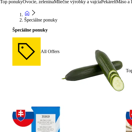
Top ponuky
Ovocie, zelenina
Mliečne výrobky a vajcia
Pekáreň
Mäso a 
Špeciálne ponuky
Špeciálne ponuky
All Offers
To