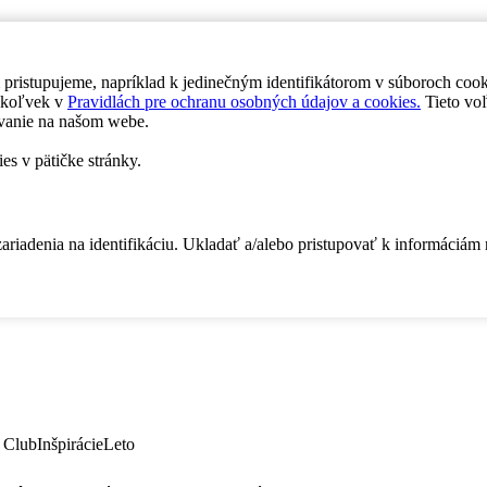
 pristupujeme, napríklad k jedinečným identifikátorom v súboroch coo
dykoľvek v
Pravidlách pre ochranu osobných údajov a cookies.
Tieto voľ
vanie na našom webe.
es v pätičke stránky.
zariadenia na identifikáciu. Ukladať a/alebo pristupovať k informáciám
 Club
Inšpirácie
Leto