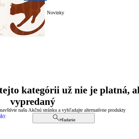
Novinky
jto kategórii už nie je platná, a
vypredaný
 navštívte našu Akčnú stránku a vyhľadajte alternatívne produkty
uky
Hľadanie