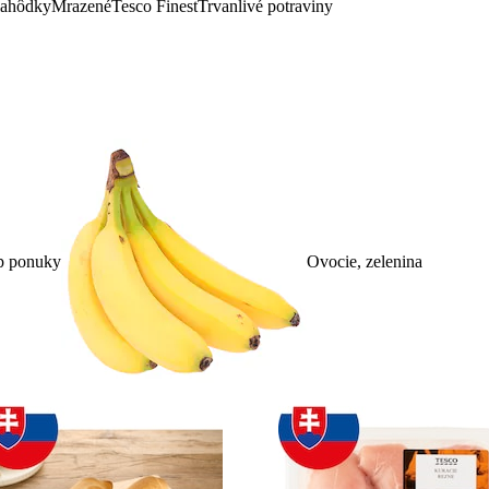
lahôdky
Mrazené
Tesco Finest
Trvanlivé potraviny
p ponuky
Ovocie, zelenina