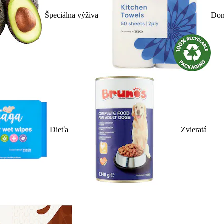
Špeciálna výživa
Dom
Dieťa
Zvieratá