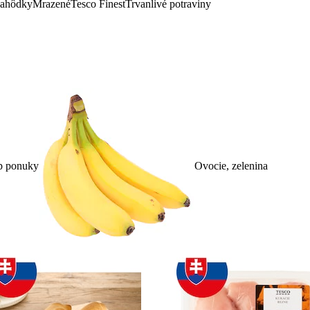
lahôdky
Mrazené
Tesco Finest
Trvanlivé potraviny
p ponuky
Ovocie, zelenina