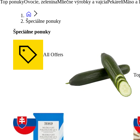
Top ponuky
Ovocie, zelenina
Mliečne výrobky a vajcia
Pekáreň
Mäso a 
Špeciálne ponuky
Špeciálne ponuky
All Offers
To