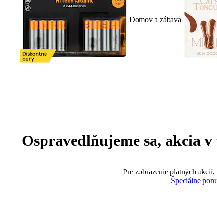
Domov a zábava
Ospravedlňujeme sa, akcia v te
Pre zobrazenie platných akcií,
Špeciálne pon