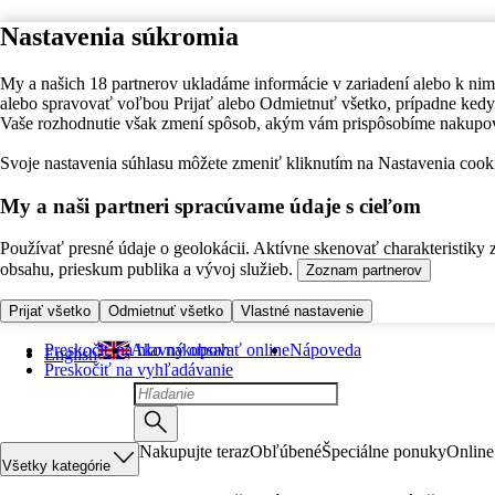
Nastavenia súkromia
My a našich 18 partnerov ukladáme informácie v zariadení alebo k nim
alebo spravovať voľbou Prijať alebo Odmietnuť všetko, prípadne ke
Vaše rozhodnutie však zmení spôsob, akým vám prispôsobíme nakupo
Svoje nastavenia súhlasu môžete zmeniť kliknutím na Nastavenia cooki
My a naši partneri spracúvame údaje s cieľom
Používať presné údaje o geolokácii. Aktívne skenovať charakteristiky 
obsahu, prieskum publika a vývoj služieb.
Zoznam partnerov
Prijať všetko
Odmietnuť všetko
Vlastné nastavenie
Preskočiť na hlavný obsah
Ako nakupovať online
Nápoveda
English
Preskočiť na vyhľadávanie
Nakupujte teraz
Obľúbené
Špeciálne ponuky
Online
Všetky kategórie