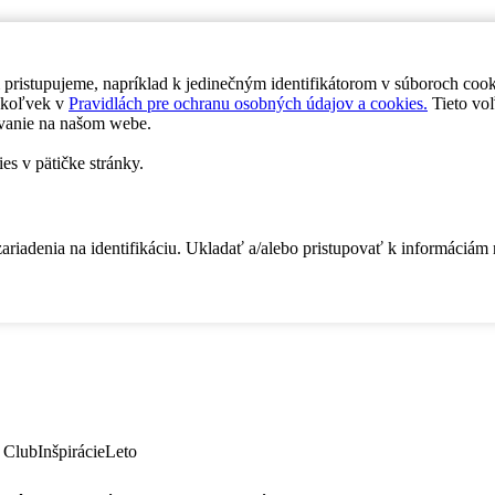
 pristupujeme, napríklad k jedinečným identifikátorom v súboroch coo
dykoľvek v
Pravidlách pre ochranu osobných údajov a cookies.
Tieto voľ
vanie na našom webe.
es v pätičke stránky.
zariadenia na identifikáciu. Ukladať a/alebo pristupovať k informáciám
 Club
Inšpirácie
Leto