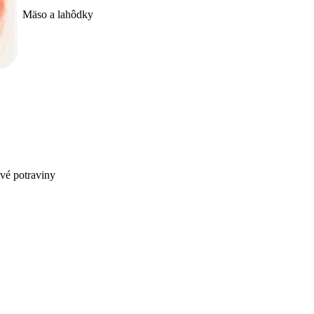
Mäso a lahôdky
ivé potraviny