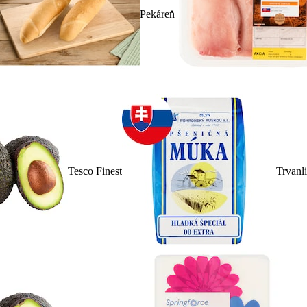
Pekáreň
Tesco Finest
Trvanl