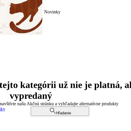
Novinky
jto kategórii už nie je platná, a
vypredaný
 navštívte našu Akčnú stránku a vyhľadajte alternatívne produkty
uky
Hľadanie