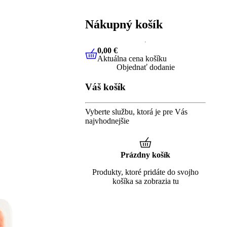
Nákupný košík
0,00 €
Aktuálna cena košíku
0,00 €
Aktuálna cena košíku
Objednať dodanie
Váš košík
Vyberte službu, ktorá je pre Vás
najvhodnejšie
Prázdny košík
Produkty, ktoré pridáte do svojho
košíka sa zobrazia tu