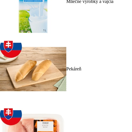
Mliečne výrobky a vajcia
Pekáreň