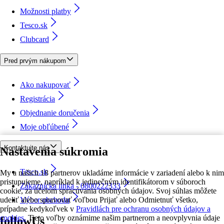
Možnosti platby
Tesco.sk
Clubcard
Pred prvým nákupom
Ako nakupovať
Registrácia
Objednanie doručenia
Moje obľúbené
Kontaktujte nás
Nastavenia súkromia
Tesco.sk
My a našich 18 partnerov ukladáme informácie v zariadení alebo k nim
pristupujeme, napríklad k jedinečným identifikátorom v súboroch
Zákaznícka linka - 0800222333
cookie, za účelom spracúvania osobných údajov. Svoj súhlas môžete
udeliť alebo spravovať voľbou Prijať alebo Odmietnuť všetko,
Výber obchodu
prípadne kedykoľvek v
Pravidlách pre ochranu osobných údajov a
cookies.
Tieto voľby oznámime našim partnerom a neovplyvnia údaje
followUs