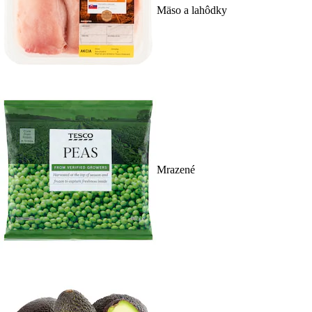
Mäso a lahôdky
Mrazené