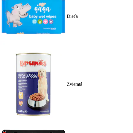
Dieťa
Zvieratá