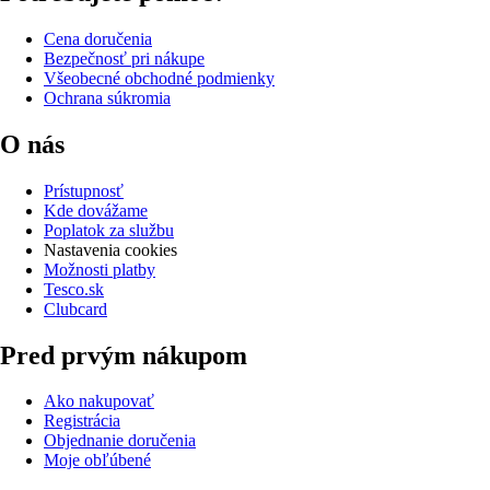
Cena doručenia
Bezpečnosť pri nákupe
Všeobecné obchodné podmienky
Ochrana súkromia
O nás
Prístupnosť
Kde dovážame
Poplatok za službu
Nastavenia cookies
Možnosti platby
Tesco.sk
Clubcard
Pred prvým nákupom
Ako nakupovať
Registrácia
Objednanie doručenia
Moje obľúbené