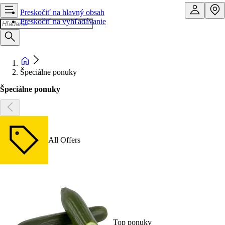
Preskočiť na hlavný obsah
Preskočiť na vyhľadávanie
Špeciálne ponuky
Špeciálne ponuky
All Offers
Top ponuky