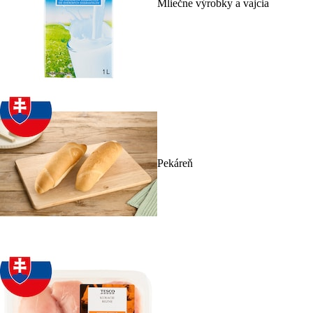
Mliečne výrobky a vajcia
Pekáreň