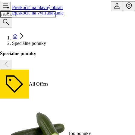
Preskočiť na hlavný obsah
Preskočiť na vyhľadávanie
Špeciálne ponuky
Špeciálne ponuky
All Offers
Top ponuky