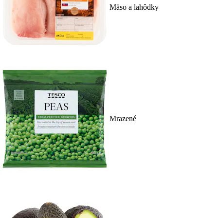
Mäso a lahôdky
Mrazené