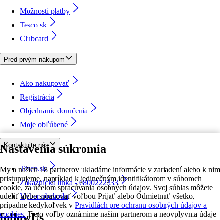
Možnosti platby
Tesco.sk
Clubcard
Pred prvým nákupom
Ako nakupovať
Registrácia
Objednanie doručenia
Moje obľúbené
Kontaktujte nás
Nastavenia súkromia
Tesco.sk
My a našich 18 partnerov ukladáme informácie v zariadení alebo k nim
pristupujeme, napríklad k jedinečným identifikátorom v súboroch
Zákaznícka linka - 0800222333
cookie, za účelom spracúvania osobných údajov. Svoj súhlas môžete
udeliť alebo spravovať voľbou Prijať alebo Odmietnuť všetko,
Výber obchodu
prípadne kedykoľvek v
Pravidlách pre ochranu osobných údajov a
cookies.
Tieto voľby oznámime našim partnerom a neovplyvnia údaje
followUs