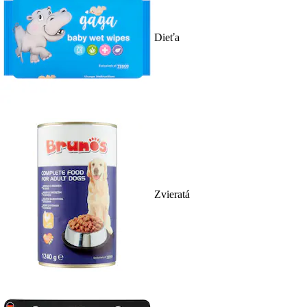
Dieťa
Zvieratá