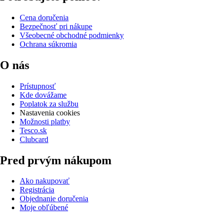
Cena doručenia
Bezpečnosť pri nákupe
Všeobecné obchodné podmienky
Ochrana súkromia
O nás
Prístupnosť
Kde dovážame
Poplatok za službu
Nastavenia cookies
Možnosti platby
Tesco.sk
Clubcard
Pred prvým nákupom
Ako nakupovať
Registrácia
Objednanie doručenia
Moje obľúbené