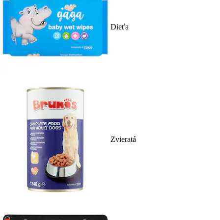
Dieťa
Zvieratá