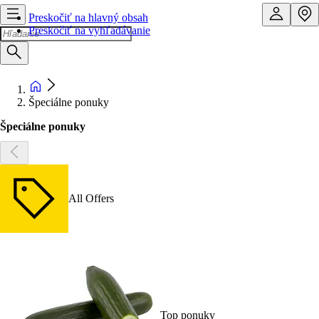
Preskočiť na hlavný obsah
Preskočiť na vyhľadávanie
Špeciálne ponuky
Špeciálne ponuky
All Offers
Top ponuky