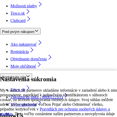
Možnosti platby
Tesco.sk
Clubcard
Pred prvým nákupom
Ako nakupovať
Registrácia
Objednanie doručenia
Moje obľúbené
Kontaktujte nás
Nastavenia súkromia
Tesco.sk
My a našich 18 partnerov ukladáme informácie v zariadení alebo k nim
pristupujeme, napríklad k jedinečným identifikátorom v súboroch
Zákaznícka linka - 0800222333
cookie, za účelom spracúvania osobných údajov. Svoj súhlas môžete
udeliť alebo spravovať voľbou Prijať alebo Odmietnuť všetko,
Výber obchodu
prípadne kedykoľvek v
Pravidlách pre ochranu osobných údajov a
cookies.
Tieto voľby oznámime našim partnerom a neovplyvnia údaje
followUs