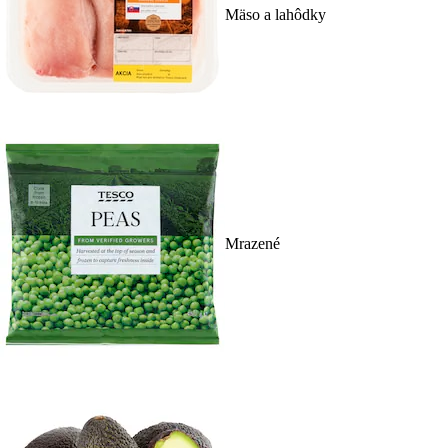
Mäso a lahôdky
Mrazené