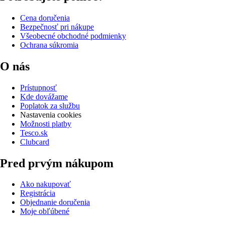
Cena doručenia
Bezpečnosť pri nákupe
Všeobecné obchodné podmienky
Ochrana súkromia
O nás
Prístupnosť
Kde dovážame
Poplatok za službu
Nastavenia cookies
Možnosti platby
Tesco.sk
Clubcard
Pred prvým nákupom
Ako nakupovať
Registrácia
Objednanie doručenia
Moje obľúbené