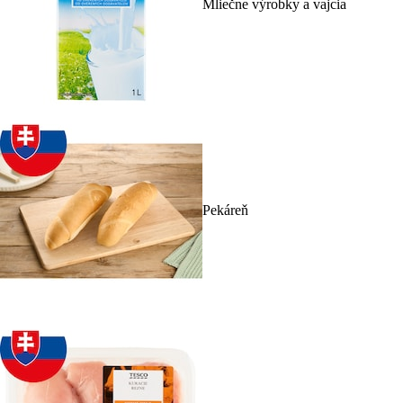
Mliečne výrobky a vajcia
Pekáreň