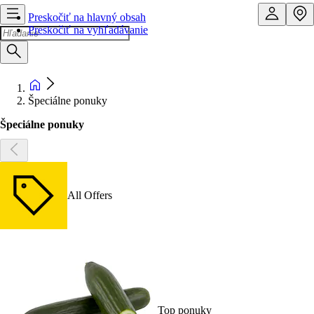
Preskočiť na hlavný obsah
Preskočiť na vyhľadávanie
Špeciálne ponuky
Špeciálne ponuky
All Offers
Top ponuky