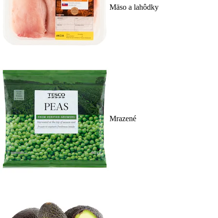
Mäso a lahôdky
Mrazené