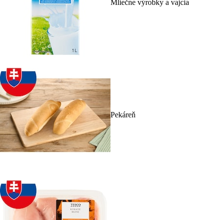
Mliečne výrobky a vajcia
Pekáreň