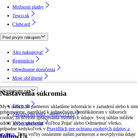
Možnosti platby
Tesco.sk
Clubcard
Pred prvým nákupom
Ako nakupovať
Registrácia
Objednanie doručenia
Moje obľúbené
Kontaktujte nás
Nastavenia súkromia
Tesco.sk
My a našich 18 partnerov ukladáme informácie v zariadení alebo k nim
pristupujeme, napríklad k jedinečným identifikátorom v súboroch
Zákaznícka linka - 0800222333
cookie, za účelom spracúvania osobných údajov. Svoj súhlas môžete
udeliť alebo spravovať voľbou Prijať alebo Odmietnuť všetko,
Výber obchodu
prípadne kedykoľvek v
Pravidlách pre ochranu osobných údajov a
cookies.
Tieto voľby oznámime našim partnerom a neovplyvnia údaje
followUs