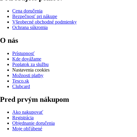
Cena doručenia
Bezpečnosť pri nákupe
Všeobecné obchodné podmienky
Ochrana súkromia
O nás
Prístupnosť
Kde dovážame
Poplatok za službu
Nastavenia cookies
Možnosti platby
Tesco.sk
Clubcard
Pred prvým nákupom
Ako nakupovať
Registrácia
Objednanie doručenia
Moje obľúbené