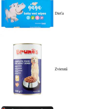
Dieťa
Zvieratá