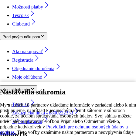
Možnosti platby
Tesco.sk
Clubcard
Pred prvým nákupom
Ako nakupovať
Registrácia
Objednanie doručenia
Moje obľúbené
Kontaktujte nás
Nastavenia súkromia
Tesco.sk
My a našich 18 partnerov ukladáme informácie v zariadení alebo k nim
pristupujeme, napríklad k jedinečným identifikátorom v súboroch
Zákaznícka linka - 0800222333
cookie, za účelom spracúvania osobných údajov. Svoj súhlas môžete
udeliť alebo spravovať voľbou Prijať alebo Odmietnuť všetko,
Výber obchodu
prípadne kedykoľvek v
Pravidlách pre ochranu osobných údajov a
cookies.
Tieto voľby oznámime našim partnerom a neovplyvnia údaje
followUs