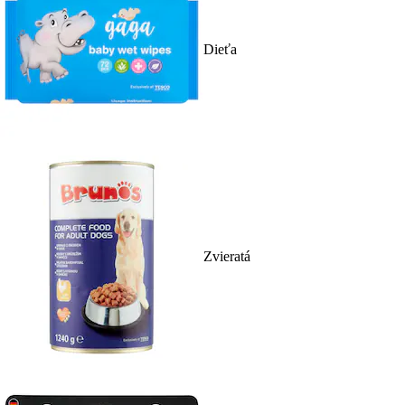
Dieťa
Zvieratá