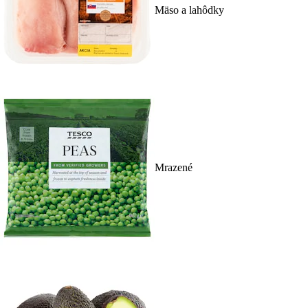
Mäso a lahôdky
Mrazené