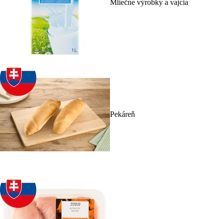
Mliečne výrobky a vajcia
Pekáreň