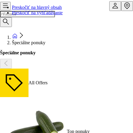
Preskočiť na hlavný obsah
Preskočiť na vyhľadávanie
Špeciálne ponuky
Špeciálne ponuky
All Offers
Top ponuky