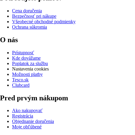
Cena doručenia
Bezpečnosť pri nákupe
Všeobecné obchodné podmienky
Ochrana súkromia
O nás
Prístupnosť
Kde dovážame
Poplatok za službu
Nastavenia cookies
Možnosti platby
Tesco.sk
Clubcard
Pred prvým nákupom
Ako nakupovať
Registrácia
Objednanie doručenia
Moje obľúbené