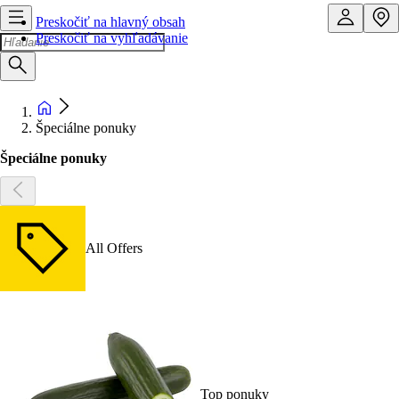
Preskočiť na hlavný obsah
Preskočiť na vyhľadávanie
Špeciálne ponuky
Špeciálne ponuky
All Offers
Top ponuky