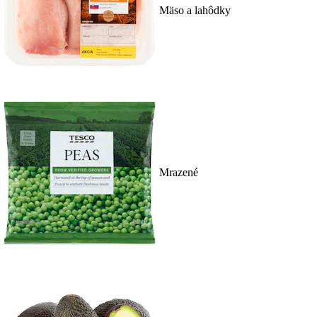
Mäso a lahôdky
Mrazené