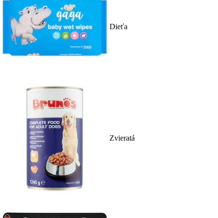
Dieťa
Zvieratá