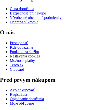
Cena doručenia
Bezpečnosť pri nákupe
Všeobecné obchodné podmienky
Ochrana súkromia
O nás
Prístupnosť
Kde dovážame
Poplatok za službu
Nastavenia cookies
Možnosti platby
Tesco.sk
Clubcard
Pred prvým nákupom
Ako nakupovať
Registrácia
Objednanie doručenia
Moje obľúbené