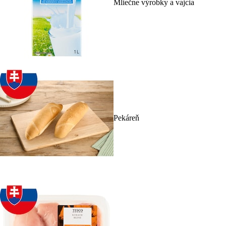
Mliečne výrobky a vajcia
Pekáreň