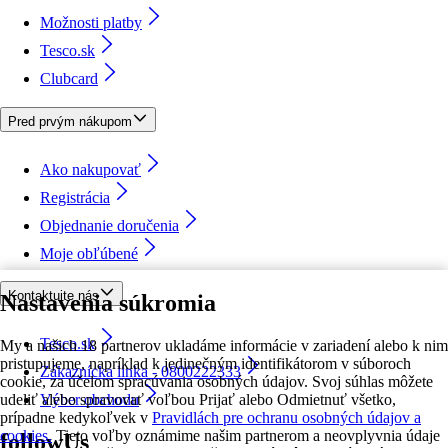
Možnosti platby
Tesco.sk
Clubcard
Pred prvým nákupom
Ako nakupovať
Registrácia
Objednanie doručenia
Moje obľúbené
Kontaktujte nás
Nastavenia súkromia
Tesco.sk
My a našich 18 partnerov ukladáme informácie v zariadení alebo k nim
pristupujeme, napríklad k jedinečným identifikátorom v súboroch
Zákaznícka linka - 0800222333
cookie, za účelom spracúvania osobných údajov. Svoj súhlas môžete
udeliť alebo spravovať voľbou Prijať alebo Odmietnuť všetko,
Výber obchodu
prípadne kedykoľvek v
Pravidlách pre ochranu osobných údajov a
cookies.
Tieto voľby oznámime našim partnerom a neovplyvnia údaje
followUs