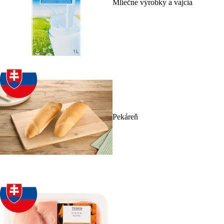
Mliečne výrobky a vajcia
Pekáreň