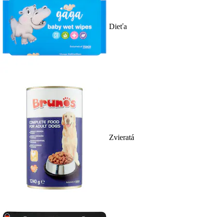
Dieťa
Zvieratá