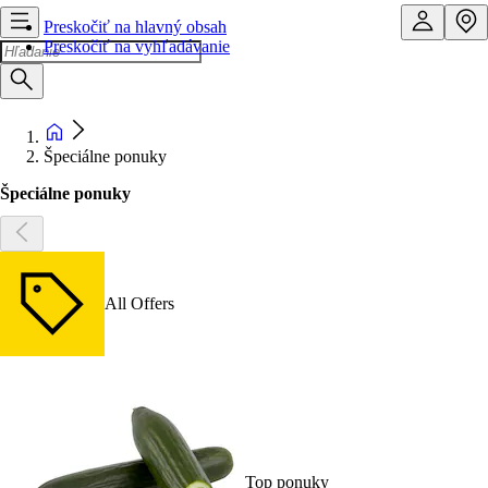
Preskočiť na hlavný obsah
Preskočiť na vyhľadávanie
Špeciálne ponuky
Špeciálne ponuky
All Offers
Top ponuky