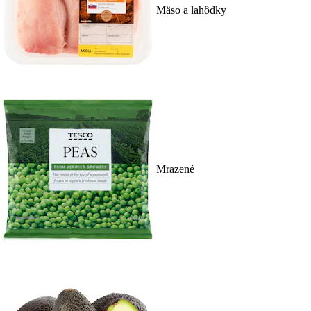
Mäso a lahôdky
Mrazené