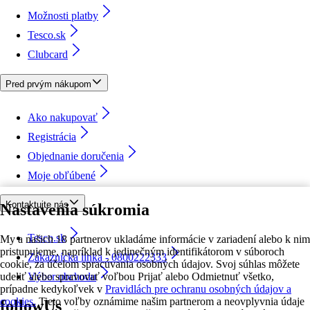
Možnosti platby
Tesco.sk
Clubcard
Pred prvým nákupom
Ako nakupovať
Registrácia
Objednanie doručenia
Moje obľúbené
Kontaktujte nás
Nastavenia súkromia
Tesco.sk
My a našich 18 partnerov ukladáme informácie v zariadení alebo k nim
pristupujeme, napríklad k jedinečným identifikátorom v súboroch
Zákaznícka linka - 0800222333
cookie, za účelom spracúvania osobných údajov. Svoj súhlas môžete
udeliť alebo spravovať voľbou Prijať alebo Odmietnuť všetko,
Výber obchodu
prípadne kedykoľvek v
Pravidlách pre ochranu osobných údajov a
cookies.
Tieto voľby oznámime našim partnerom a neovplyvnia údaje
followUs