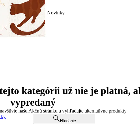
Novinky
jto kategórii už nie je platná, a
vypredaný
 navštívte našu Akčnú stránku a vyhľadajte alternatívne produkty
uky
Hľadanie