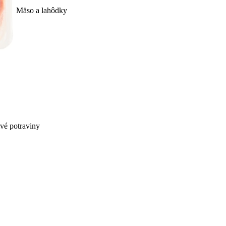
Mäso a lahôdky
ivé potraviny