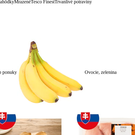
lahôdky
Mrazené
Tesco Finest
Trvanlivé potraviny
p ponuky
Ovocie, zelenina