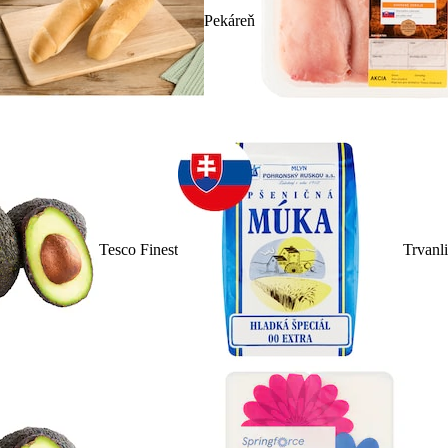
Pekáreň
Tesco Finest
Trvanl