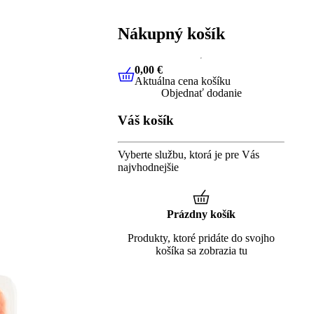
Nákupný košík
0,00 €
Aktuálna cena košíku
0,00 €
Aktuálna cena košíku
Objednať dodanie
Váš košík
Vyberte službu, ktorá je pre Vás
najvhodnejšie
Prázdny košík
Produkty, ktoré pridáte do svojho
košíka sa zobrazia tu