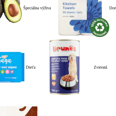
Špeciálna výživa
Dom
Dieťa
Zvieratá