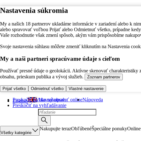
Nastavenia súkromia
My a našich 18 partnerov ukladáme informácie v zariadení alebo k nim
alebo spravovať voľbou Prijať alebo Odmietnuť všetko, prípadne ke
Vaše rozhodnutie však zmení spôsob, akým vám prispôsobíme nakupo
Svoje nastavenia súhlasu môžete zmeniť kliknutím na Nastavenia cooki
My a naši partneri spracúvame údaje s cieľom
Používať presné údaje o geolokácii. Aktívne skenovať charakteristiky 
obsahu, prieskum publika a vývoj služieb.
Zoznam partnerov
Prijať všetko
Odmietnuť všetko
Vlastné nastavenie
Preskočiť na hlavný obsah
Ako nakupovať online
Nápoveda
English
Preskočiť na vyhľadávanie
Nakupujte teraz
Obľúbené
Špeciálne ponuky
Online
Všetky kategórie