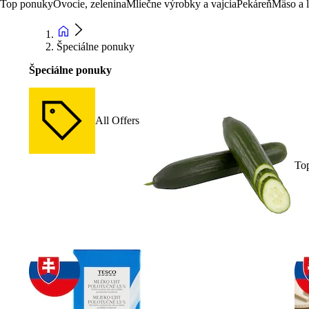
Top ponuky
Ovocie, zelenina
Mliečne výrobky a vajcia
Pekáreň
Mäso a 
Špeciálne ponuky
Špeciálne ponuky
All Offers
To