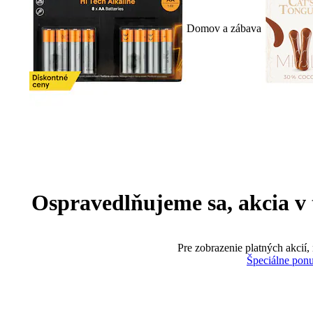
Domov a zábava
Ospravedlňujeme sa, akcia v te
Pre zobrazenie platných akcií,
Špeciálne pon