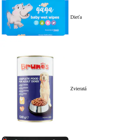
Dieťa
Zvieratá