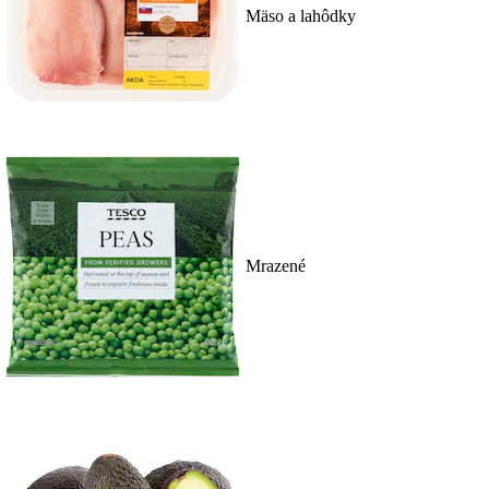
Mäso a lahôdky
Mrazené