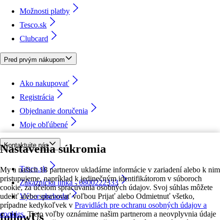
Možnosti platby
Tesco.sk
Clubcard
Pred prvým nákupom
Ako nakupovať
Registrácia
Objednanie doručenia
Moje obľúbené
Kontaktujte nás
Nastavenia súkromia
Tesco.sk
My a našich 18 partnerov ukladáme informácie v zariadení alebo k nim
pristupujeme, napríklad k jedinečným identifikátorom v súboroch
Zákaznícka linka - 0800222333
cookie, za účelom spracúvania osobných údajov. Svoj súhlas môžete
udeliť alebo spravovať voľbou Prijať alebo Odmietnuť všetko,
Výber obchodu
prípadne kedykoľvek v
Pravidlách pre ochranu osobných údajov a
cookies.
Tieto voľby oznámime našim partnerom a neovplyvnia údaje
followUs