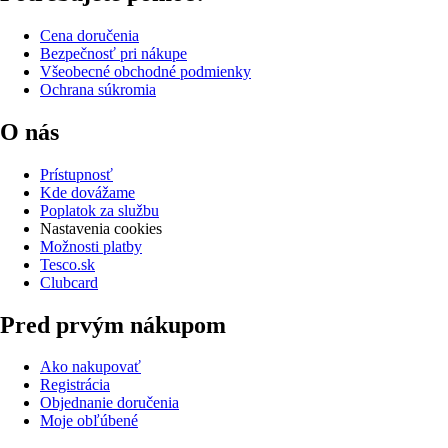
Cena doručenia
Bezpečnosť pri nákupe
Všeobecné obchodné podmienky
Ochrana súkromia
O nás
Prístupnosť
Kde dovážame
Poplatok za službu
Nastavenia cookies
Možnosti platby
Tesco.sk
Clubcard
Pred prvým nákupom
Ako nakupovať
Registrácia
Objednanie doručenia
Moje obľúbené