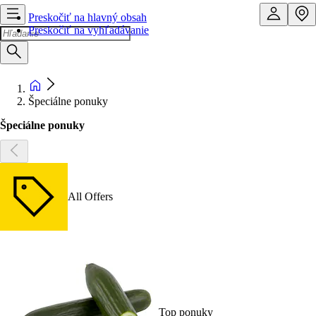
Preskočiť na hlavný obsah
Preskočiť na vyhľadávanie
Špeciálne ponuky
Špeciálne ponuky
All Offers
Top ponuky