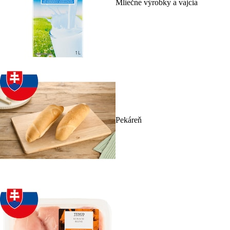
Mliečne výrobky a vajcia
Pekáreň