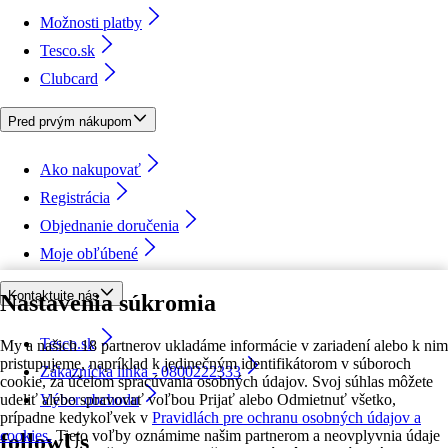
Možnosti platby
Tesco.sk
Clubcard
Pred prvým nákupom
Ako nakupovať
Registrácia
Objednanie doručenia
Moje obľúbené
Kontaktujte nás
Nastavenia súkromia
Tesco.sk
My a našich 18 partnerov ukladáme informácie v zariadení alebo k nim
pristupujeme, napríklad k jedinečným identifikátorom v súboroch
Zákaznícka linka - 0800222333
cookie, za účelom spracúvania osobných údajov. Svoj súhlas môžete
udeliť alebo spravovať voľbou Prijať alebo Odmietnuť všetko,
Výber obchodu
prípadne kedykoľvek v
Pravidlách pre ochranu osobných údajov a
cookies.
Tieto voľby oznámime našim partnerom a neovplyvnia údaje
followUs