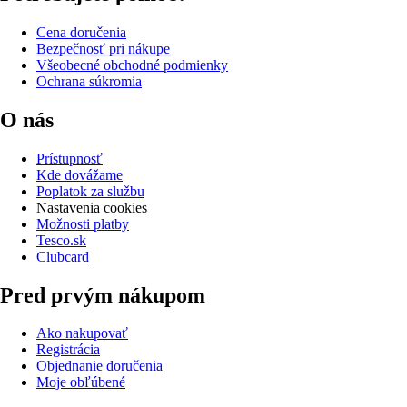
Cena doručenia
Bezpečnosť pri nákupe
Všeobecné obchodné podmienky
Ochrana súkromia
O nás
Prístupnosť
Kde dovážame
Poplatok za službu
Nastavenia cookies
Možnosti platby
Tesco.sk
Clubcard
Pred prvým nákupom
Ako nakupovať
Registrácia
Objednanie doručenia
Moje obľúbené