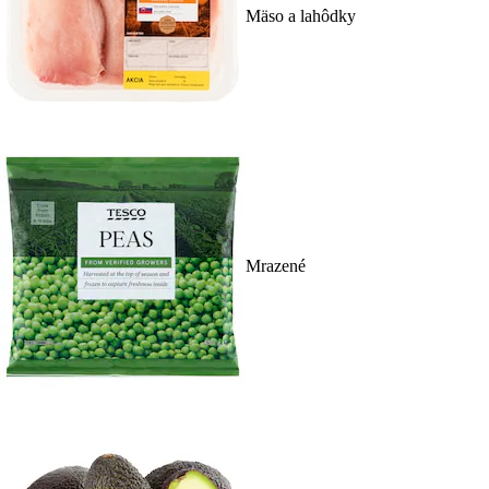
Mäso a lahôdky
Mrazené