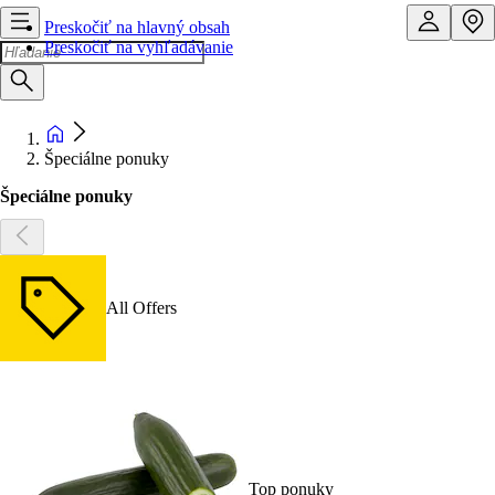
Preskočiť na hlavný obsah
Preskočiť na vyhľadávanie
Špeciálne ponuky
Špeciálne ponuky
All Offers
Top ponuky