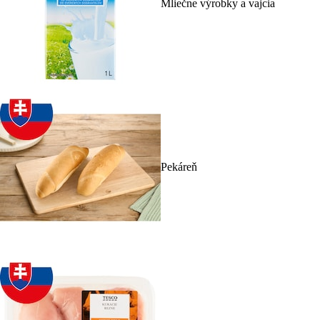
Mliečne výrobky a vajcia
Pekáreň