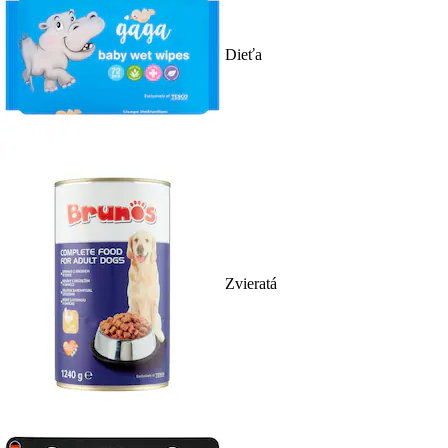
Dieťa
Zvieratá