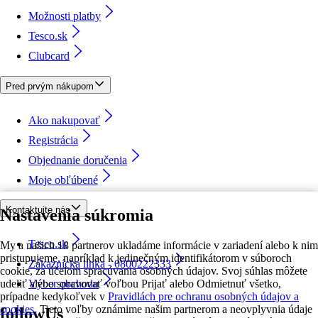
Možnosti platby
Tesco.sk
Clubcard
Pred prvým nákupom
Ako nakupovať
Registrácia
Objednanie doručenia
Moje obľúbené
Kontaktujte nás
Nastavenia súkromia
Tesco.sk
My a našich 18 partnerov ukladáme informácie v zariadení alebo k nim
pristupujeme, napríklad k jedinečným identifikátorom v súboroch
Zákaznícka linka - 0800222333
cookie, za účelom spracúvania osobných údajov. Svoj súhlas môžete
udeliť alebo spravovať voľbou Prijať alebo Odmietnuť všetko,
Výber obchodu
prípadne kedykoľvek v
Pravidlách pre ochranu osobných údajov a
cookies.
Tieto voľby oznámime našim partnerom a neovplyvnia údaje
followUs