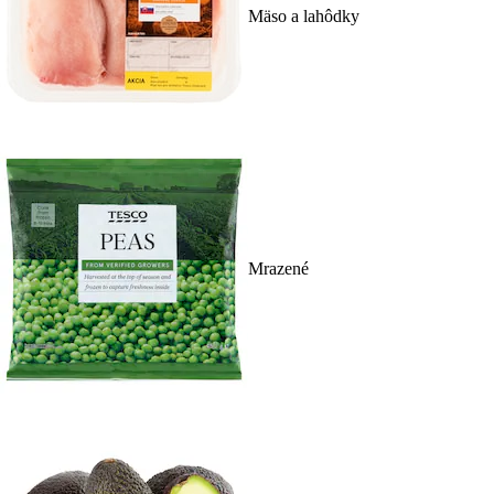
Mäso a lahôdky
Mrazené