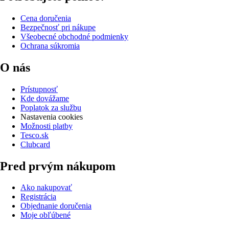
Cena doručenia
Bezpečnosť pri nákupe
Všeobecné obchodné podmienky
Ochrana súkromia
O nás
Prístupnosť
Kde dovážame
Poplatok za službu
Nastavenia cookies
Možnosti platby
Tesco.sk
Clubcard
Pred prvým nákupom
Ako nakupovať
Registrácia
Objednanie doručenia
Moje obľúbené