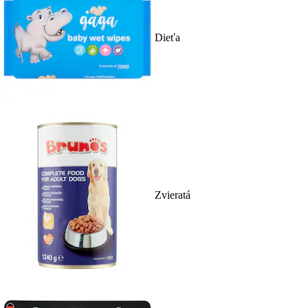
Dieťa
Zvieratá