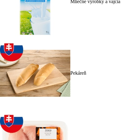
Mliečne výrobky a vajcia
Pekáreň