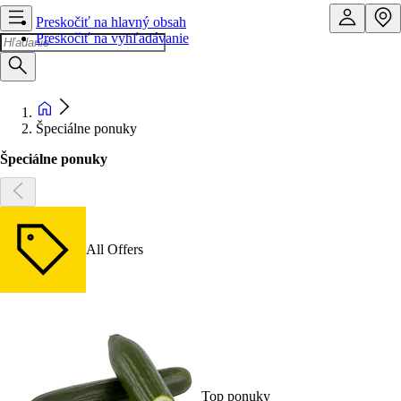
Preskočiť na hlavný obsah
Preskočiť na vyhľadávanie
Špeciálne ponuky
Špeciálne ponuky
All Offers
Top ponuky