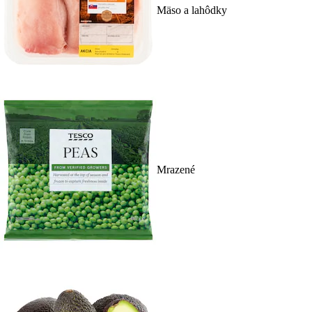
Mäso a lahôdky
Mrazené