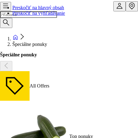
Preskočiť na hlavný obsah
Preskočiť na vyhľadávanie
Špeciálne ponuky
Špeciálne ponuky
All Offers
Top ponuky