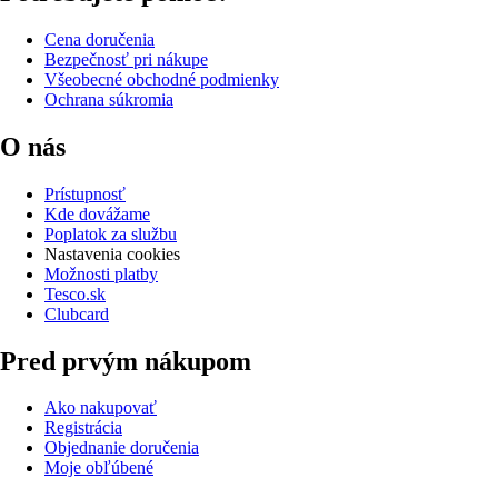
Cena doručenia
Bezpečnosť pri nákupe
Všeobecné obchodné podmienky
Ochrana súkromia
O nás
Prístupnosť
Kde dovážame
Poplatok za službu
Nastavenia cookies
Možnosti platby
Tesco.sk
Clubcard
Pred prvým nákupom
Ako nakupovať
Registrácia
Objednanie doručenia
Moje obľúbené