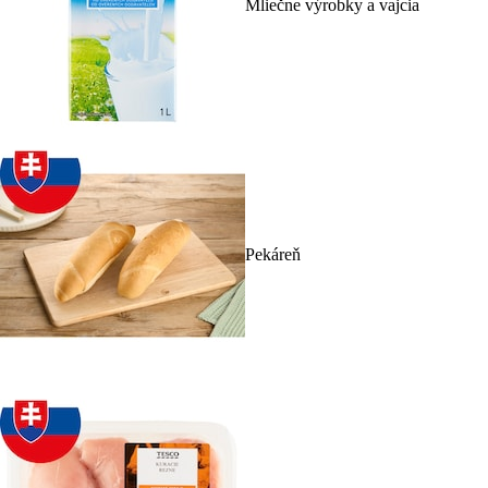
Mliečne výrobky a vajcia
Pekáreň