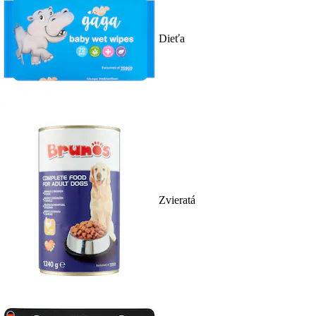
Dieťa
Zvieratá