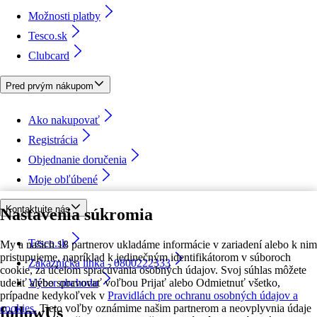
Možnosti platby
Tesco.sk
Clubcard
Pred prvým nákupom
Ako nakupovať
Registrácia
Objednanie doručenia
Moje obľúbené
Kontaktujte nás
Nastavenia súkromia
Tesco.sk
My a našich 18 partnerov ukladáme informácie v zariadení alebo k nim
pristupujeme, napríklad k jedinečným identifikátorom v súboroch
Zákaznícka linka - 0800222333
cookie, za účelom spracúvania osobných údajov. Svoj súhlas môžete
udeliť alebo spravovať voľbou Prijať alebo Odmietnuť všetko,
Výber obchodu
prípadne kedykoľvek v
Pravidlách pre ochranu osobných údajov a
cookies.
Tieto voľby oznámime našim partnerom a neovplyvnia údaje
followUs