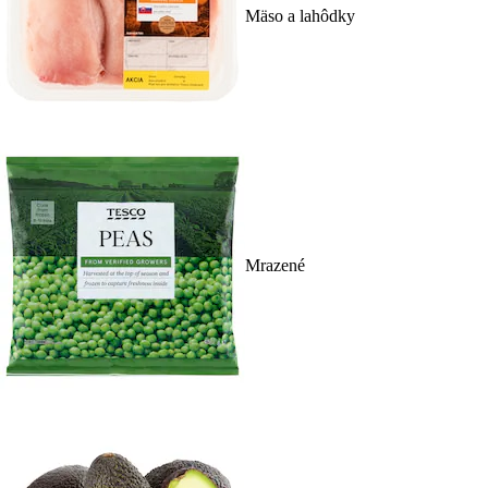
Mäso a lahôdky
Mrazené