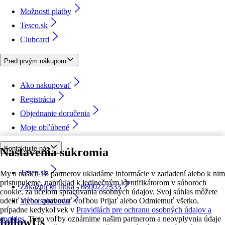
Možnosti platby
Tesco.sk
Clubcard
Pred prvým nákupom
Ako nakupovať
Registrácia
Objednanie doručenia
Moje obľúbené
Kontaktujte nás
Nastavenia súkromia
Tesco.sk
My a našich 18 partnerov ukladáme informácie v zariadení alebo k nim
pristupujeme, napríklad k jedinečným identifikátorom v súboroch
Zákaznícka linka - 0800222333
cookie, za účelom spracúvania osobných údajov. Svoj súhlas môžete
udeliť alebo spravovať voľbou Prijať alebo Odmietnuť všetko,
Výber obchodu
prípadne kedykoľvek v
Pravidlách pre ochranu osobných údajov a
cookies.
Tieto voľby oznámime našim partnerom a neovplyvnia údaje
followUs