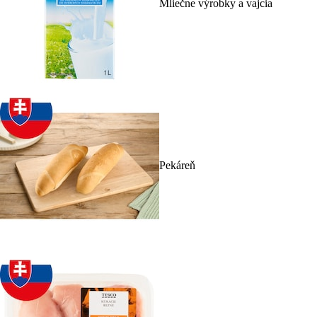
Mliečne výrobky a vajcia
Pekáreň