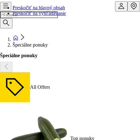
Preskočiť na hlavný obsah
Preskočiť na vyhľadávanie
Špeciálne ponuky
Špeciálne ponuky
All Offers
Top ponuky