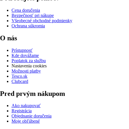
Cena doručenia
Bezpečnosť pri nákupe
Všeobecné obchodné podmienky
Ochrana súkromia
O nás
Prístupnosť
Kde dovážame
Poplatok za službu
Nastavenia cookies
Možnosti platby
Tesco.sk
Clubcard
Pred prvým nákupom
Ako nakupovať
Registrácia
Objednanie doručenia
Moje obľúbené