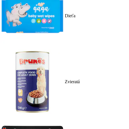
Dieťa
Zvieratá