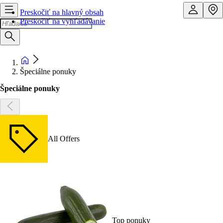
Preskočiť na hlavný obsah
Preskočiť na vyhľadávanie
Špeciálne ponuky
Špeciálne ponuky
All Offers
Top ponuky