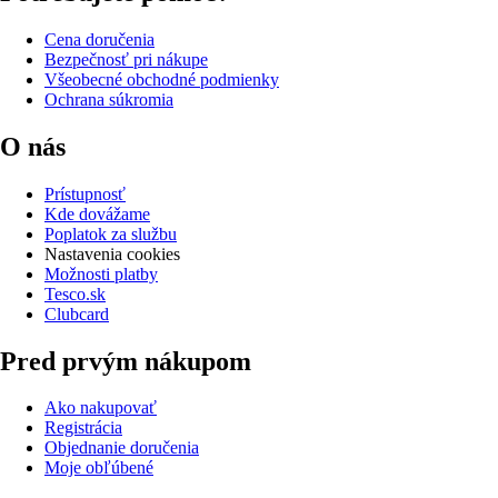
Cena doručenia
Bezpečnosť pri nákupe
Všeobecné obchodné podmienky
Ochrana súkromia
O nás
Prístupnosť
Kde dovážame
Poplatok za službu
Nastavenia cookies
Možnosti platby
Tesco.sk
Clubcard
Pred prvým nákupom
Ako nakupovať
Registrácia
Objednanie doručenia
Moje obľúbené