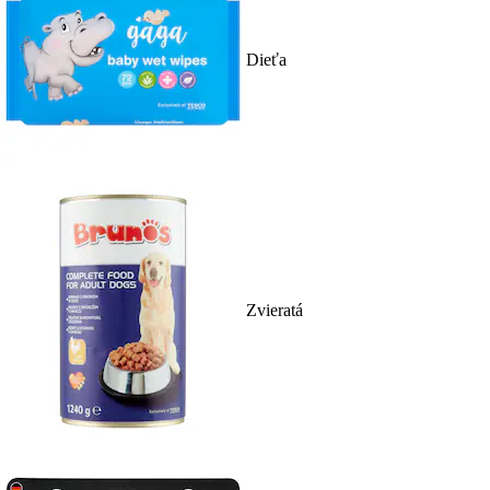
Dieťa
Zvieratá