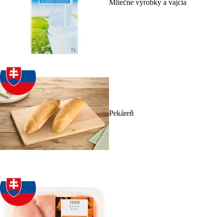
Mliečne výrobky a vajcia
Pekáreň