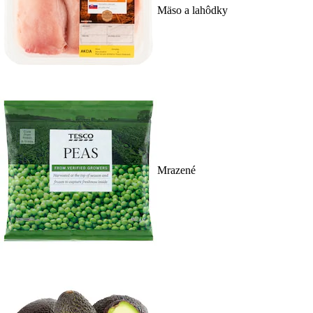
Mäso a lahôdky
Mrazené