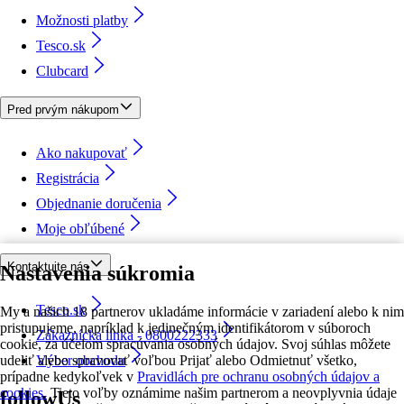
Možnosti platby
Tesco.sk
Clubcard
Pred prvým nákupom
Ako nakupovať
Registrácia
Objednanie doručenia
Moje obľúbené
Kontaktujte nás
Nastavenia súkromia
Tesco.sk
My a našich 18 partnerov ukladáme informácie v zariadení alebo k nim
pristupujeme, napríklad k jedinečným identifikátorom v súboroch
Zákaznícka linka - 0800222333
cookie, za účelom spracúvania osobných údajov. Svoj súhlas môžete
udeliť alebo spravovať voľbou Prijať alebo Odmietnuť všetko,
Výber obchodu
prípadne kedykoľvek v
Pravidlách pre ochranu osobných údajov a
cookies.
Tieto voľby oznámime našim partnerom a neovplyvnia údaje
followUs