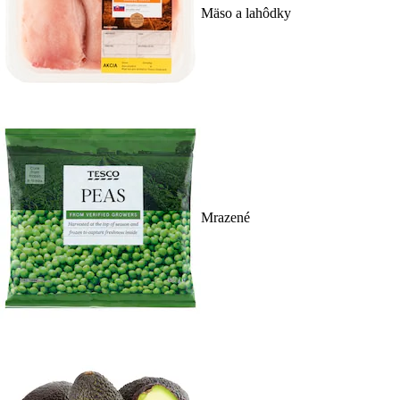
Mäso a lahôdky
Mrazené