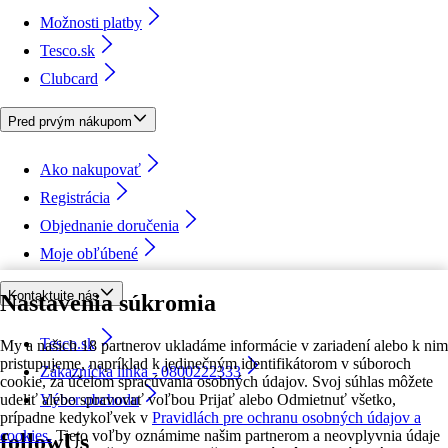
Možnosti platby
Tesco.sk
Clubcard
Pred prvým nákupom
Ako nakupovať
Registrácia
Objednanie doručenia
Moje obľúbené
Kontaktujte nás
Nastavenia súkromia
Tesco.sk
My a našich 18 partnerov ukladáme informácie v zariadení alebo k nim
pristupujeme, napríklad k jedinečným identifikátorom v súboroch
Zákaznícka linka - 0800222333
cookie, za účelom spracúvania osobných údajov. Svoj súhlas môžete
udeliť alebo spravovať voľbou Prijať alebo Odmietnuť všetko,
Výber obchodu
prípadne kedykoľvek v
Pravidlách pre ochranu osobných údajov a
cookies.
Tieto voľby oznámime našim partnerom a neovplyvnia údaje
followUs