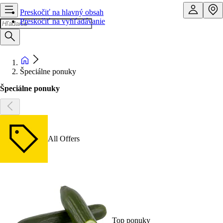
Preskočiť na hlavný obsah
Preskočiť na vyhľadávanie
Špeciálne ponuky
Špeciálne ponuky
All Offers
Top ponuky