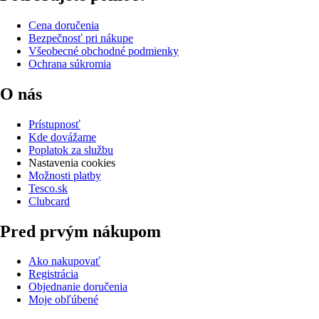
Cena doručenia
Bezpečnosť pri nákupe
Všeobecné obchodné podmienky
Ochrana súkromia
O nás
Prístupnosť
Kde dovážame
Poplatok za službu
Nastavenia cookies
Možnosti platby
Tesco.sk
Clubcard
Pred prvým nákupom
Ako nakupovať
Registrácia
Objednanie doručenia
Moje obľúbené