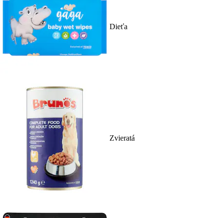
Dieťa
Zvieratá