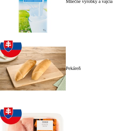
Mliečne výrobky a vajcia
Pekáreň