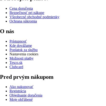
Cena doručenia
Bezpečnosť pri nákupe
Všeobecné obchodné podmienky
Ochrana súkromia
O nás
Prístupnosť
Kde dovážame
Poplatok za službu
Nastavenia cookies
Možnosti platby
Tesco.sk
Clubcard
Pred prvým nákupom
Ako nakupovať
Registrácia
Objednanie doručenia
Moje obľúbené