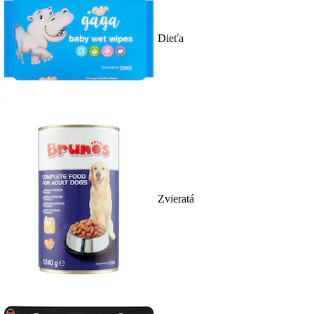
Dieťa
Zvieratá