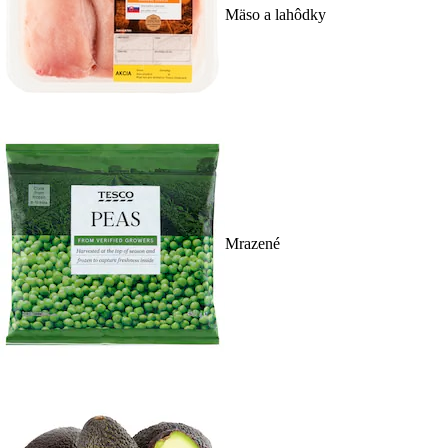
Mäso a lahôdky
Mrazené