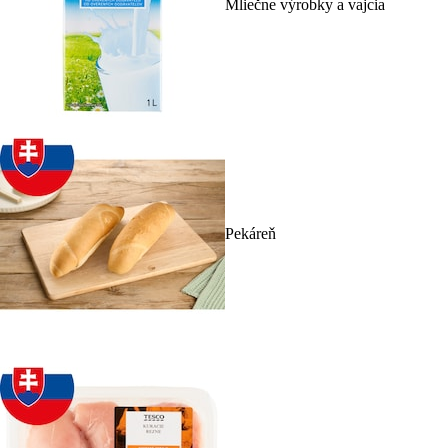
Mliečne výrobky a vajcia
Pekáreň