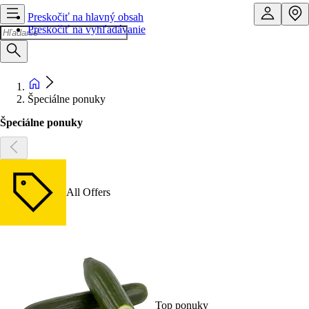
Preskočiť na hlavný obsah
Preskočiť na vyhľadávanie
Špeciálne ponuky
Špeciálne ponuky
All Offers
Top ponuky