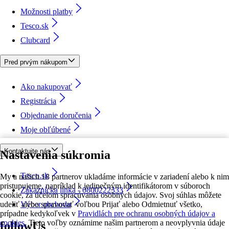
Možnosti platby
Tesco.sk
Clubcard
Pred prvým nákupom
Ako nakupovať
Registrácia
Objednanie doručenia
Moje obľúbené
Kontaktujte nás
Nastavenia súkromia
Tesco.sk
My a našich 18 partnerov ukladáme informácie v zariadení alebo k nim
pristupujeme, napríklad k jedinečným identifikátorom v súboroch
Zákaznícka linka - 0800222333
cookie, za účelom spracúvania osobných údajov. Svoj súhlas môžete
udeliť alebo spravovať voľbou Prijať alebo Odmietnuť všetko,
Výber obchodu
prípadne kedykoľvek v
Pravidlách pre ochranu osobných údajov a
cookies.
Tieto voľby oznámime našim partnerom a neovplyvnia údaje
followUs