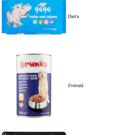
Dieťa
Zvieratá