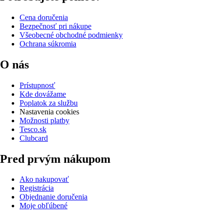
Cena doručenia
Bezpečnosť pri nákupe
Všeobecné obchodné podmienky
Ochrana súkromia
O nás
Prístupnosť
Kde dovážame
Poplatok za službu
Nastavenia cookies
Možnosti platby
Tesco.sk
Clubcard
Pred prvým nákupom
Ako nakupovať
Registrácia
Objednanie doručenia
Moje obľúbené