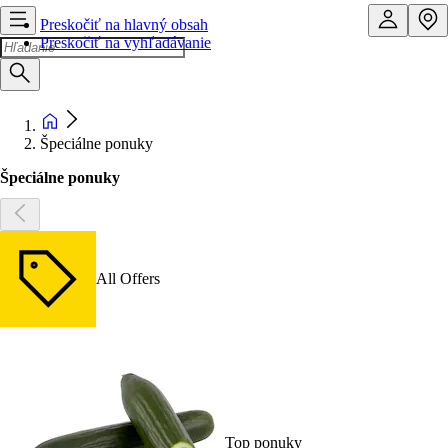
Preskočiť na hlavný obsah
Preskočiť na vyhľadávanie
Špeciálne ponuky
Špeciálne ponuky
All Offers
Top ponuky