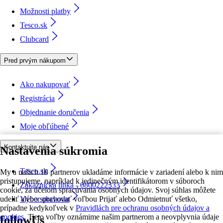
Možnosti platby
Tesco.sk
Clubcard
Pred prvým nákupom
Ako nakupovať
Registrácia
Objednanie doručenia
Moje obľúbené
Kontaktujte nás
Nastavenia súkromia
Tesco.sk
My a našich 18 partnerov ukladáme informácie v zariadení alebo k nim
pristupujeme, napríklad k jedinečným identifikátorom v súboroch
Zákaznícka linka - 0800222333
cookie, za účelom spracúvania osobných údajov. Svoj súhlas môžete
udeliť alebo spravovať voľbou Prijať alebo Odmietnuť všetko,
Výber obchodu
prípadne kedykoľvek v
Pravidlách pre ochranu osobných údajov a
cookies.
Tieto voľby oznámime našim partnerom a neovplyvnia údaje
followUs