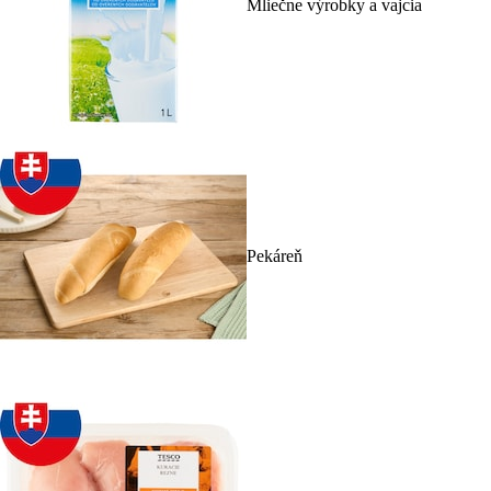
Mliečne výrobky a vajcia
Pekáreň