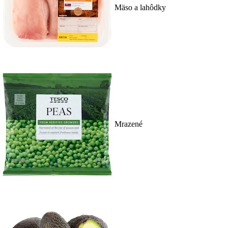
Mäso a lahôdky
Mrazené