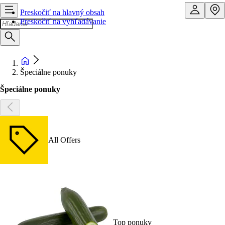
Preskočiť na hlavný obsah
Preskočiť na vyhľadávanie
Špeciálne ponuky
Špeciálne ponuky
All Offers
Top ponuky