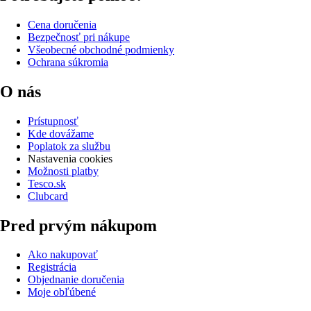
Cena doručenia
Bezpečnosť pri nákupe
Všeobecné obchodné podmienky
Ochrana súkromia
O nás
Prístupnosť
Kde dovážame
Poplatok za službu
Nastavenia cookies
Možnosti platby
Tesco.sk
Clubcard
Pred prvým nákupom
Ako nakupovať
Registrácia
Objednanie doručenia
Moje obľúbené