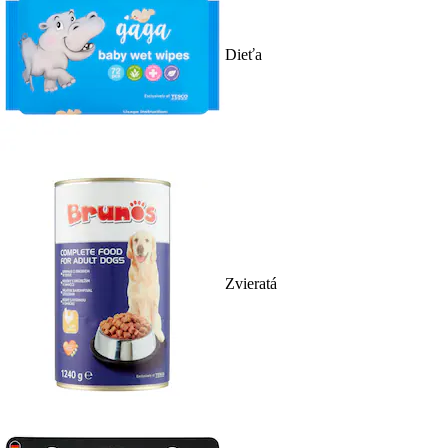
Dieťa
Zvieratá