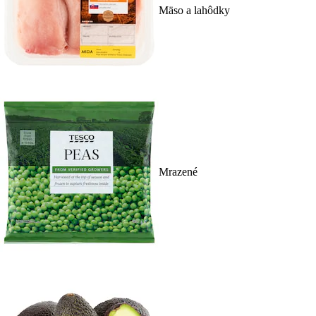
Mäso a lahôdky
Mrazené