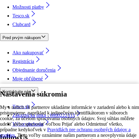
Možnosti platby
Tesco.sk
Clubcard
Pred prvým nákupom
Ako nakupovať
Registrácia
Objednanie doručenia
Moje obľúbené
Kontaktujte nás
Nastavenia súkromia
Tesco.sk
My a našich 18 partnerov ukladáme informácie v zariadení alebo k nim
pristupujeme, napríklad k jedinečným identifikátorom v súboroch
Zákaznícka linka - 0800222333
cookie, za účelom spracúvania osobných údajov. Svoj súhlas môžete
udeliť alebo spravovať voľbou Prijať alebo Odmietnuť všetko,
Výber obchodu
prípadne kedykoľvek v
Pravidlách pre ochranu osobných údajov a
cookies.
Tieto voľby oznámime našim partnerom a neovplyvnia údaje
followUs