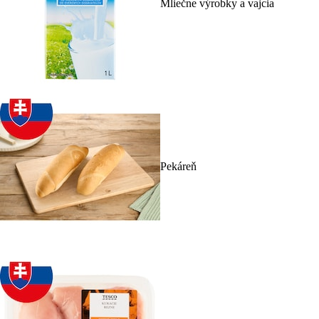
Mliečne výrobky a vajcia
Pekáreň