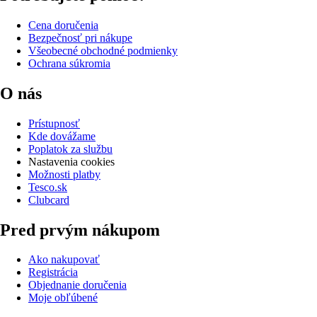
Cena doručenia
Bezpečnosť pri nákupe
Všeobecné obchodné podmienky
Ochrana súkromia
O nás
Prístupnosť
Kde dovážame
Poplatok za službu
Nastavenia cookies
Možnosti platby
Tesco.sk
Clubcard
Pred prvým nákupom
Ako nakupovať
Registrácia
Objednanie doručenia
Moje obľúbené