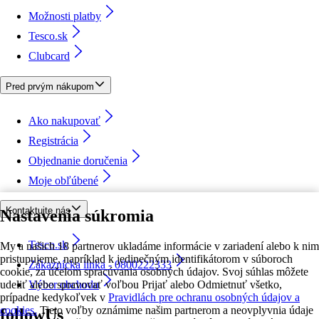
Možnosti platby
Tesco.sk
Clubcard
Pred prvým nákupom
Ako nakupovať
Registrácia
Objednanie doručenia
Moje obľúbené
Kontaktujte nás
Nastavenia súkromia
Tesco.sk
My a našich 18 partnerov ukladáme informácie v zariadení alebo k nim
pristupujeme, napríklad k jedinečným identifikátorom v súboroch
Zákaznícka linka - 0800222333
cookie, za účelom spracúvania osobných údajov. Svoj súhlas môžete
udeliť alebo spravovať voľbou Prijať alebo Odmietnuť všetko,
Výber obchodu
prípadne kedykoľvek v
Pravidlách pre ochranu osobných údajov a
cookies.
Tieto voľby oznámime našim partnerom a neovplyvnia údaje
followUs