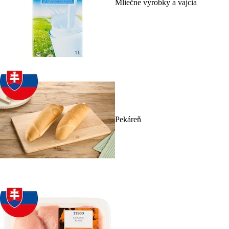
Mliečne výrobky a vajcia
Pekáreň