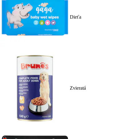
Dieťa
Zvieratá