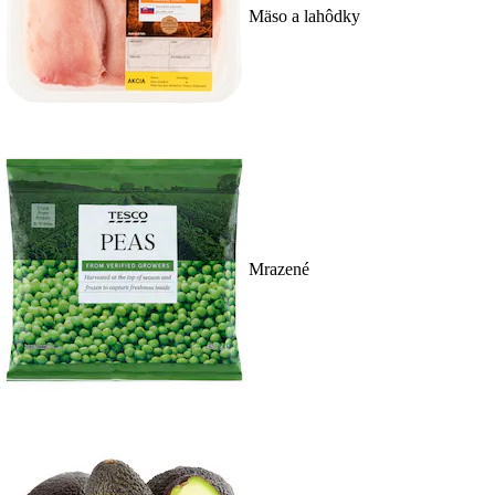
Mäso a lahôdky
Mrazené