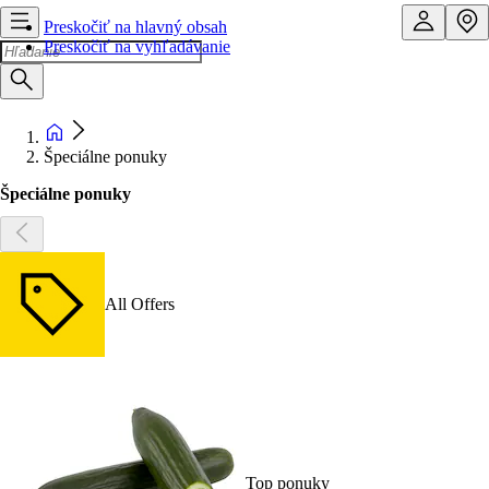
Preskočiť na hlavný obsah
Preskočiť na vyhľadávanie
Špeciálne ponuky
Špeciálne ponuky
All Offers
Top ponuky