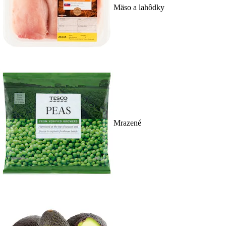
Mäso a lahôdky
Mrazené