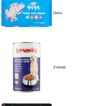
Dieťa
Zvieratá