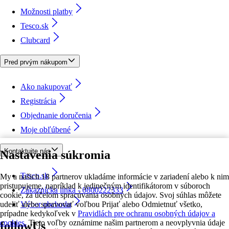
Možnosti platby
Tesco.sk
Clubcard
Pred prvým nákupom
Ako nakupovať
Registrácia
Objednanie doručenia
Moje obľúbené
Kontaktujte nás
Nastavenia súkromia
Tesco.sk
My a našich 18 partnerov ukladáme informácie v zariadení alebo k nim
pristupujeme, napríklad k jedinečným identifikátorom v súboroch
Zákaznícka linka - 0800222333
cookie, za účelom spracúvania osobných údajov. Svoj súhlas môžete
udeliť alebo spravovať voľbou Prijať alebo Odmietnuť všetko,
Výber obchodu
prípadne kedykoľvek v
Pravidlách pre ochranu osobných údajov a
cookies.
Tieto voľby oznámime našim partnerom a neovplyvnia údaje
followUs