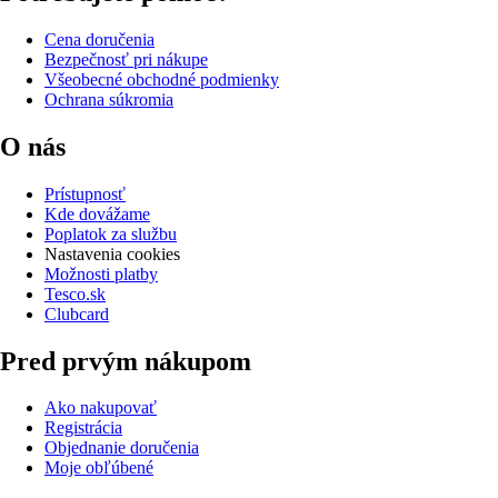
Cena doručenia
Bezpečnosť pri nákupe
Všeobecné obchodné podmienky
Ochrana súkromia
O nás
Prístupnosť
Kde dovážame
Poplatok za službu
Nastavenia cookies
Možnosti platby
Tesco.sk
Clubcard
Pred prvým nákupom
Ako nakupovať
Registrácia
Objednanie doručenia
Moje obľúbené