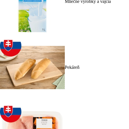
Mliečne výrobky a vajcia
Pekáreň