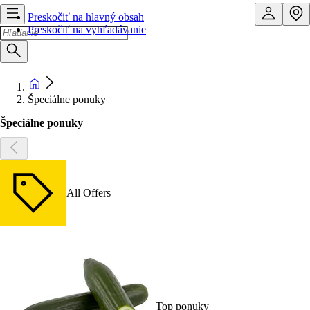
Preskočiť na hlavný obsah
Preskočiť na vyhľadávanie
Špeciálne ponuky
Špeciálne ponuky
All Offers
Top ponuky