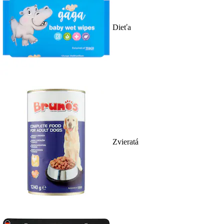
Dieťa
Zvieratá