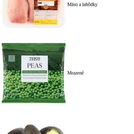
Mäso a lahôdky
Mrazené