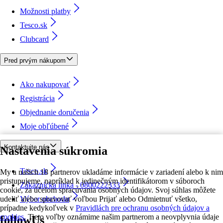
Možnosti platby
Tesco.sk
Clubcard
Pred prvým nákupom
Ako nakupovať
Registrácia
Objednanie doručenia
Moje obľúbené
Kontaktujte nás
Nastavenia súkromia
Tesco.sk
My a našich 18 partnerov ukladáme informácie v zariadení alebo k nim
pristupujeme, napríklad k jedinečným identifikátorom v súboroch
Zákaznícka linka - 0800222333
cookie, za účelom spracúvania osobných údajov. Svoj súhlas môžete
udeliť alebo spravovať voľbou Prijať alebo Odmietnuť všetko,
Výber obchodu
prípadne kedykoľvek v
Pravidlách pre ochranu osobných údajov a
cookies.
Tieto voľby oznámime našim partnerom a neovplyvnia údaje
followUs