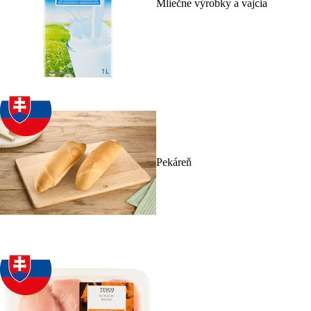
Mliečne výrobky a vajcia
Pekáreň