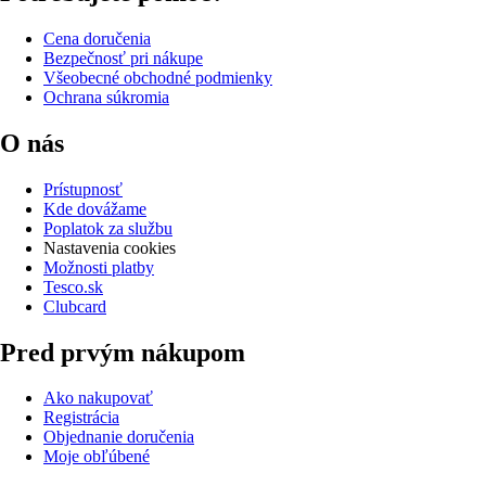
Cena doručenia
Bezpečnosť pri nákupe
Všeobecné obchodné podmienky
Ochrana súkromia
O nás
Prístupnosť
Kde dovážame
Poplatok za službu
Nastavenia cookies
Možnosti platby
Tesco.sk
Clubcard
Pred prvým nákupom
Ako nakupovať
Registrácia
Objednanie doručenia
Moje obľúbené