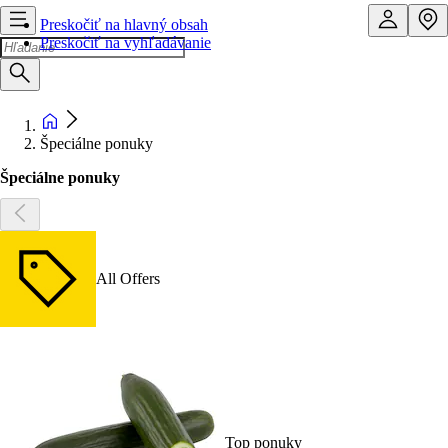
Preskočiť na hlavný obsah
Preskočiť na vyhľadávanie
Špeciálne ponuky
Špeciálne ponuky
All Offers
Top ponuky