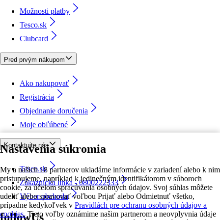
Možnosti platby
Tesco.sk
Clubcard
Pred prvým nákupom
Ako nakupovať
Registrácia
Objednanie doručenia
Moje obľúbené
Kontaktujte nás
Nastavenia súkromia
Tesco.sk
My a našich 18 partnerov ukladáme informácie v zariadení alebo k nim
pristupujeme, napríklad k jedinečným identifikátorom v súboroch
Zákaznícka linka - 0800222333
cookie, za účelom spracúvania osobných údajov. Svoj súhlas môžete
udeliť alebo spravovať voľbou Prijať alebo Odmietnuť všetko,
Výber obchodu
prípadne kedykoľvek v
Pravidlách pre ochranu osobných údajov a
cookies.
Tieto voľby oznámime našim partnerom a neovplyvnia údaje
followUs