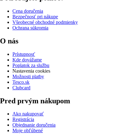
Cena doručenia
Bezpečnosť pri nákupe
Všeobecné obchodné podmienky
Ochrana súkromia
O nás
Prístupnosť
Kde dovážame
Poplatok za službu
Nastavenia cookies
Možnosti platby
Tesco.sk
Clubcard
Pred prvým nákupom
Ako nakupovať
Registrácia
Objednanie doručenia
Moje obľúbené