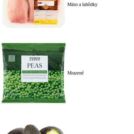
Mäso a lahôdky
Mrazené