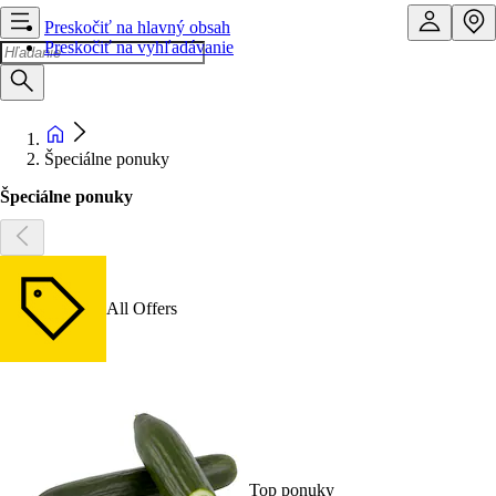
Preskočiť na hlavný obsah
Preskočiť na vyhľadávanie
Špeciálne ponuky
Špeciálne ponuky
All Offers
Top ponuky