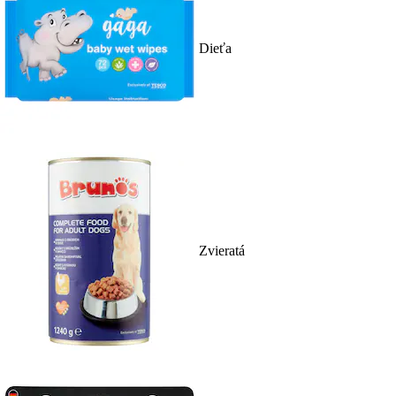
Dieťa
Zvieratá