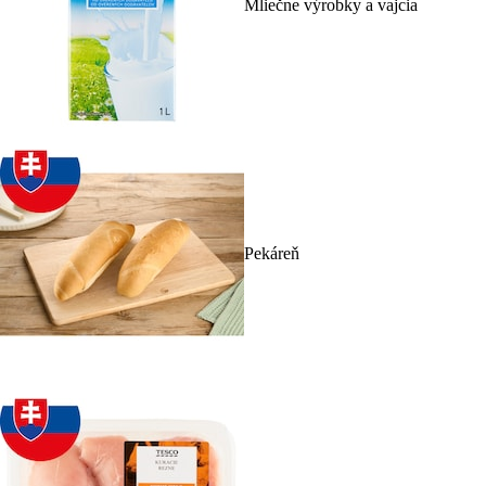
Mliečne výrobky a vajcia
Pekáreň