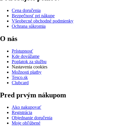
Cena doručenia
Bezpečnosť pri nákupe
Všeobecné obchodné podmienky
Ochrana súkromia
O nás
Prístupnosť
Kde dovážame
Poplatok za službu
Nastavenia cookies
Možnosti platby
Tesco.sk
Clubcard
Pred prvým nákupom
Ako nakupovať
Registrácia
Objednanie doručenia
Moje obľúbené