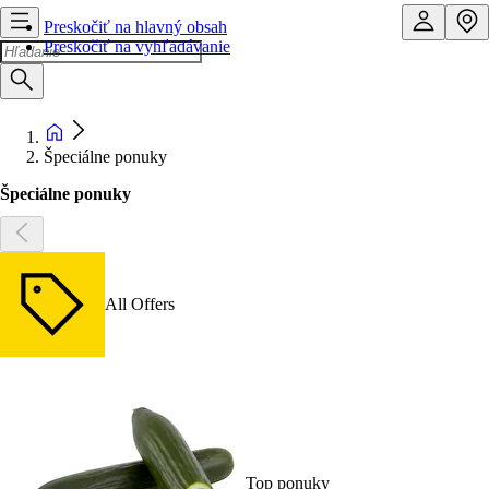
Preskočiť na hlavný obsah
Preskočiť na vyhľadávanie
Špeciálne ponuky
Špeciálne ponuky
All Offers
Top ponuky