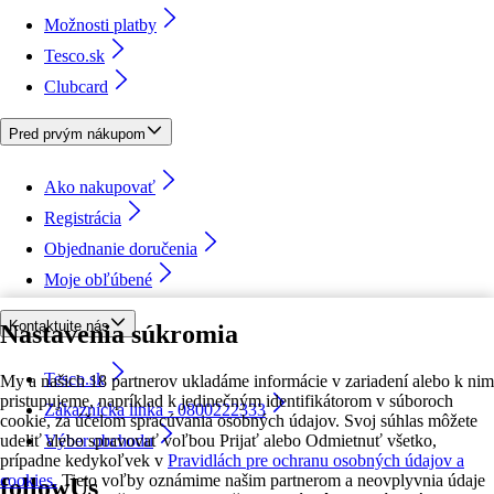
Možnosti platby
Tesco.sk
Clubcard
Pred prvým nákupom
Ako nakupovať
Registrácia
Objednanie doručenia
Moje obľúbené
Kontaktujte nás
Nastavenia súkromia
Tesco.sk
My a našich 18 partnerov ukladáme informácie v zariadení alebo k nim
pristupujeme, napríklad k jedinečným identifikátorom v súboroch
Zákaznícka linka - 0800222333
cookie, za účelom spracúvania osobných údajov. Svoj súhlas môžete
udeliť alebo spravovať voľbou Prijať alebo Odmietnuť všetko,
Výber obchodu
prípadne kedykoľvek v
Pravidlách pre ochranu osobných údajov a
cookies.
Tieto voľby oznámime našim partnerom a neovplyvnia údaje
followUs