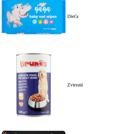
Dieťa
Zvieratá