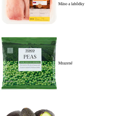
Mäso a lahôdky
Mrazené