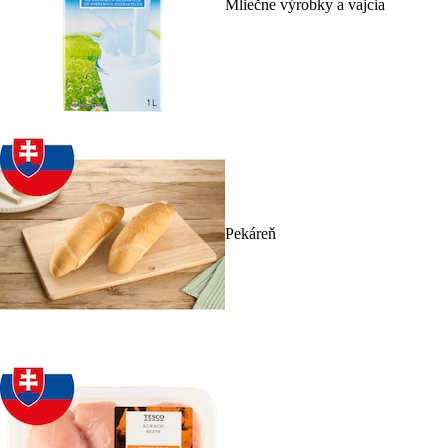
Mliečne výrobky a vajcia
Pekáreň