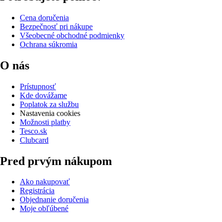
Cena doručenia
Bezpečnosť pri nákupe
Všeobecné obchodné podmienky
Ochrana súkromia
O nás
Prístupnosť
Kde dovážame
Poplatok za službu
Nastavenia cookies
Možnosti platby
Tesco.sk
Clubcard
Pred prvým nákupom
Ako nakupovať
Registrácia
Objednanie doručenia
Moje obľúbené