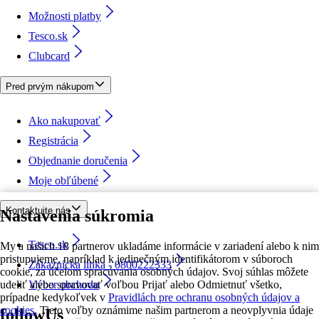
Možnosti platby
Tesco.sk
Clubcard
Pred prvým nákupom
Ako nakupovať
Registrácia
Objednanie doručenia
Moje obľúbené
Kontaktujte nás
Nastavenia súkromia
Tesco.sk
My a našich 18 partnerov ukladáme informácie v zariadení alebo k nim
pristupujeme, napríklad k jedinečným identifikátorom v súboroch
Zákaznícka linka - 0800222333
cookie, za účelom spracúvania osobných údajov. Svoj súhlas môžete
udeliť alebo spravovať voľbou Prijať alebo Odmietnuť všetko,
Výber obchodu
prípadne kedykoľvek v
Pravidlách pre ochranu osobných údajov a
cookies.
Tieto voľby oznámime našim partnerom a neovplyvnia údaje
followUs