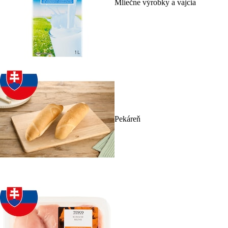
Mliečne výrobky a vajcia
Pekáreň