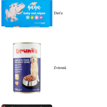
Dieťa
Zvieratá