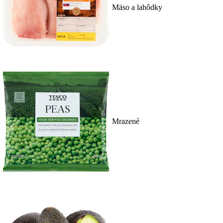
Mäso a lahôdky
Mrazené