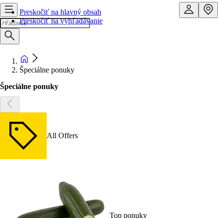
Preskočiť na hlavný obsah
Preskočiť na vyhľadávanie
Špeciálne ponuky
Špeciálne ponuky
All Offers
Top ponuky