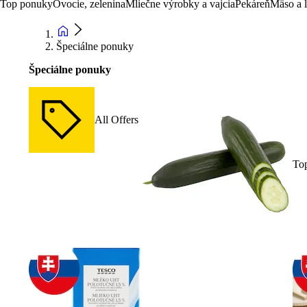
Top ponuky
Ovocie, zelenina
Mliečne výrobky a vajcia
Pekáreň
Mäso a 
Špeciálne ponuky
Špeciálne ponuky
All Offers
To