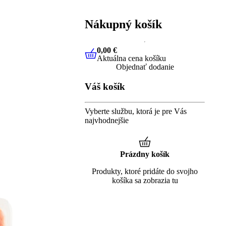
Nákupný košík
0,00 €
Aktuálna cena košíku
0,00 €
Aktuálna cena košíku
Objednať dodanie
Váš košík
Vyberte službu, ktorá je pre Vás
najvhodnejšie
Prázdny košík
Produkty, ktoré pridáte do svojho
košíka sa zobrazia tu