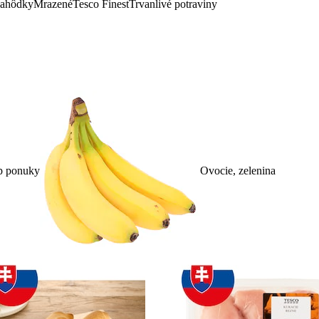
lahôdky
Mrazené
Tesco Finest
Trvanlivé potraviny
p ponuky
Ovocie, zelenina