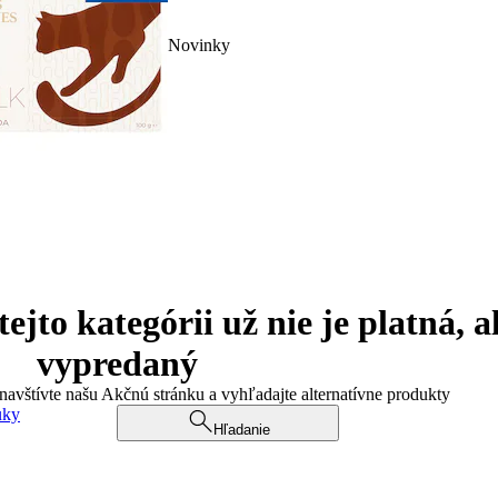
Novinky
jto kategórii už nie je platná, a
vypredaný
 navštívte našu Akčnú stránku a vyhľadajte alternatívne produkty
uky
Hľadanie