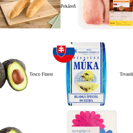
Pekáreň
Tesco Finest
Trvanl