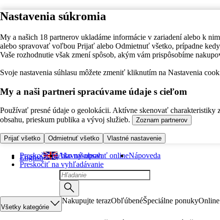
Nastavenia súkromia
My a našich 18 partnerov ukladáme informácie v zariadení alebo k nim
alebo spravovať voľbou Prijať alebo Odmietnuť všetko, prípadne ke
Vaše rozhodnutie však zmení spôsob, akým vám prispôsobíme nakupo
Svoje nastavenia súhlasu môžete zmeniť kliknutím na Nastavenia cooki
My a naši partneri spracúvame údaje s cieľom
Používať presné údaje o geolokácii. Aktívne skenovať charakteristiky 
obsahu, prieskum publika a vývoj služieb.
Zoznam partnerov
Prijať všetko
Odmietnuť všetko
Vlastné nastavenie
Preskočiť na hlavný obsah
Ako nakupovať online
Nápoveda
English
Preskočiť na vyhľadávanie
Nakupujte teraz
Obľúbené
Špeciálne ponuky
Online
Všetky kategórie