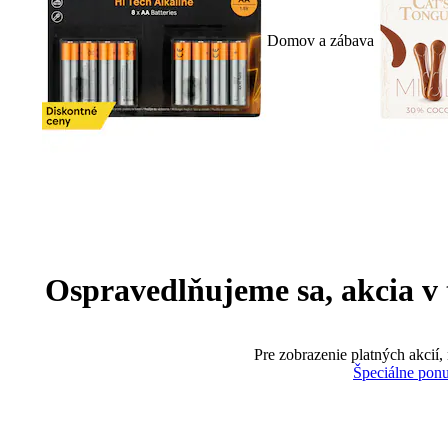
Domov a zábava
Ospravedlňujeme sa, akcia v te
Pre zobrazenie platných akcií,
Špeciálne pon