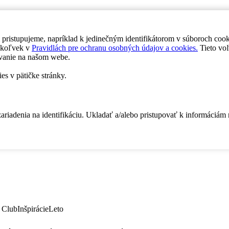
 pristupujeme, napríklad k jedinečným identifikátorom v súboroch coo
dykoľvek v
Pravidlách pre ochranu osobných údajov a cookies.
Tieto voľ
vanie na našom webe.
es v pätičke stránky.
zariadenia na identifikáciu. Ukladať a/alebo pristupovať k informáciám
 Club
Inšpirácie
Leto