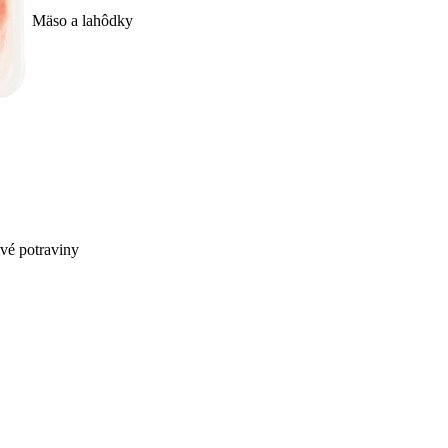
Mäso a lahôdky
ivé potraviny