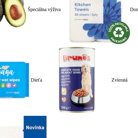
Špeciálna výživa
Dom
Dieťa
Zvieratá