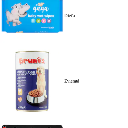
Dieťa
Zvieratá