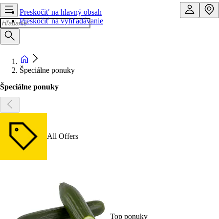
Preskočiť na hlavný obsah
Preskočiť na vyhľadávanie
Špeciálne ponuky
Špeciálne ponuky
All Offers
Top ponuky