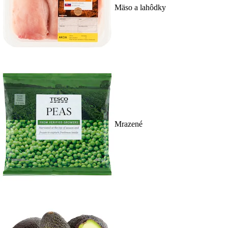
Mäso a lahôdky
Mrazené