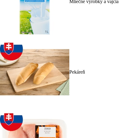
Mliečne výrobky a vajcia
Pekáreň