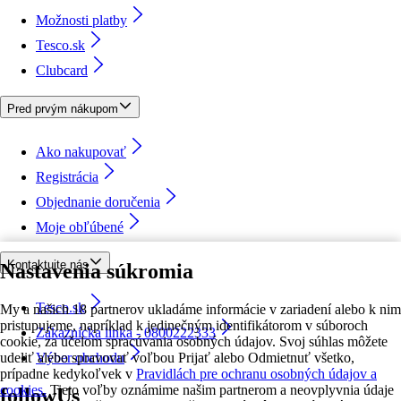
Možnosti platby
Tesco.sk
Clubcard
Pred prvým nákupom
Ako nakupovať
Registrácia
Objednanie doručenia
Moje obľúbené
Kontaktujte nás
Nastavenia súkromia
Tesco.sk
My a našich 18 partnerov ukladáme informácie v zariadení alebo k nim
pristupujeme, napríklad k jedinečným identifikátorom v súboroch
Zákaznícka linka - 0800222333
cookie, za účelom spracúvania osobných údajov. Svoj súhlas môžete
udeliť alebo spravovať voľbou Prijať alebo Odmietnuť všetko,
Výber obchodu
prípadne kedykoľvek v
Pravidlách pre ochranu osobných údajov a
cookies.
Tieto voľby oznámime našim partnerom a neovplyvnia údaje
followUs