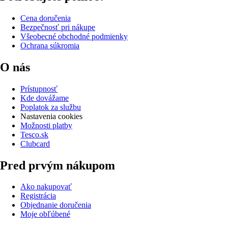
Cena doručenia
Bezpečnosť pri nákupe
Všeobecné obchodné podmienky
Ochrana súkromia
O nás
Prístupnosť
Kde dovážame
Poplatok za službu
Nastavenia cookies
Možnosti platby
Tesco.sk
Clubcard
Pred prvým nákupom
Ako nakupovať
Registrácia
Objednanie doručenia
Moje obľúbené