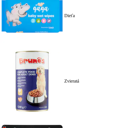
Dieťa
Zvieratá