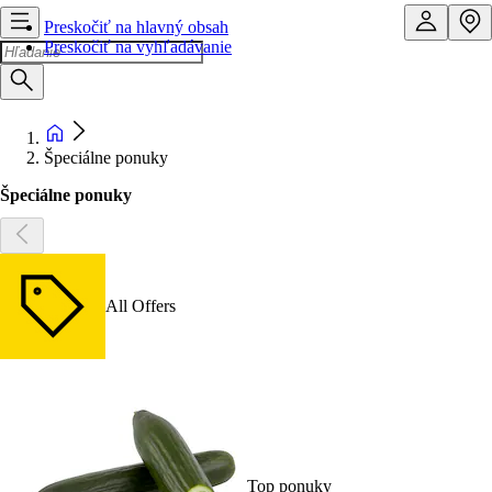
Preskočiť na hlavný obsah
Preskočiť na vyhľadávanie
Špeciálne ponuky
Špeciálne ponuky
All Offers
Top ponuky