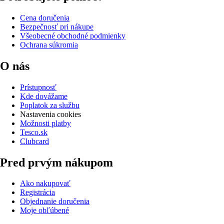
Cena doručenia
Bezpečnosť pri nákupe
Všeobecné obchodné podmienky
Ochrana súkromia
O nás
Prístupnosť
Kde dovážame
Poplatok za službu
Nastavenia cookies
Možnosti platby
Tesco.sk
Clubcard
Pred prvým nákupom
Ako nakupovať
Registrácia
Objednanie doručenia
Moje obľúbené