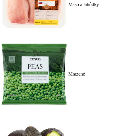
Mäso a lahôdky
Mrazené