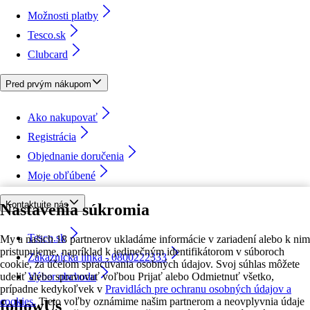
Možnosti platby
Tesco.sk
Clubcard
Pred prvým nákupom
Ako nakupovať
Registrácia
Objednanie doručenia
Moje obľúbené
Kontaktujte nás
Nastavenia súkromia
Tesco.sk
My a našich 18 partnerov ukladáme informácie v zariadení alebo k nim
pristupujeme, napríklad k jedinečným identifikátorom v súboroch
Zákaznícka linka - 0800222333
cookie, za účelom spracúvania osobných údajov. Svoj súhlas môžete
udeliť alebo spravovať voľbou Prijať alebo Odmietnuť všetko,
Výber obchodu
prípadne kedykoľvek v
Pravidlách pre ochranu osobných údajov a
cookies.
Tieto voľby oznámime našim partnerom a neovplyvnia údaje
followUs