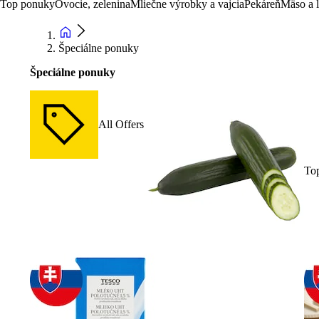
Top ponuky
Ovocie, zelenina
Mliečne výrobky a vajcia
Pekáreň
Mäso a 
Špeciálne ponuky
Špeciálne ponuky
All Offers
To