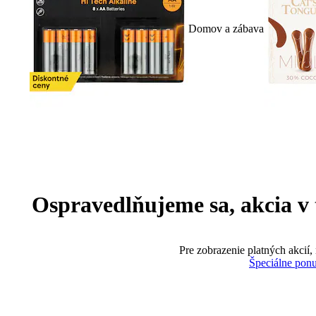
Domov a zábava
Ospravedlňujeme sa, akcia v te
Pre zobrazenie platných akcií,
Špeciálne pon