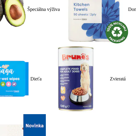
Špeciálna výživa
Dom
Dieťa
Zvieratá