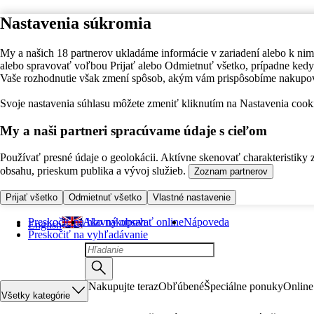
Nastavenia súkromia
My a našich 18 partnerov ukladáme informácie v zariadení alebo k nim
alebo spravovať voľbou Prijať alebo Odmietnuť všetko, prípadne ke
Vaše rozhodnutie však zmení spôsob, akým vám prispôsobíme nakupo
Svoje nastavenia súhlasu môžete zmeniť kliknutím na Nastavenia cooki
My a naši partneri spracúvame údaje s cieľom
Používať presné údaje o geolokácii. Aktívne skenovať charakteristiky 
obsahu, prieskum publika a vývoj služieb.
Zoznam partnerov
Prijať všetko
Odmietnuť všetko
Vlastné nastavenie
Preskočiť na hlavný obsah
Ako nakupovať online
Nápoveda
English
Preskočiť na vyhľadávanie
Nakupujte teraz
Obľúbené
Špeciálne ponuky
Online
Všetky kategórie