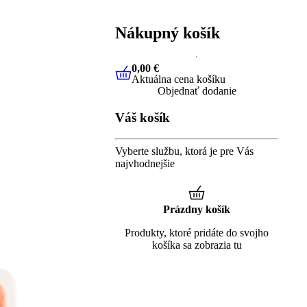
Nákupný košík
0,00 €
Aktuálna cena košíku
0,00 €
Aktuálna cena košíku
Objednať dodanie
Váš košík
Vyberte službu, ktorá je pre Vás
najvhodnejšie
Prázdny košík
Produkty, ktoré pridáte do svojho
košíka sa zobrazia tu