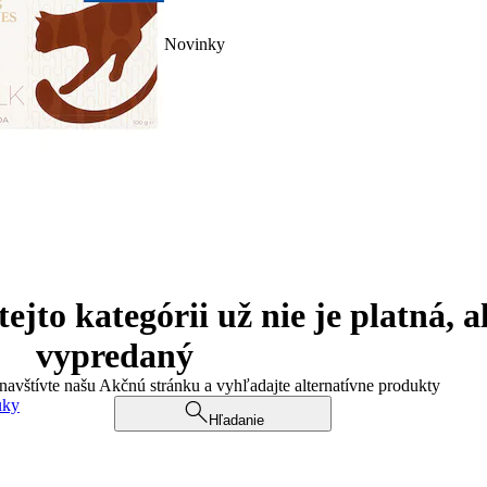
Novinky
jto kategórii už nie je platná, a
vypredaný
 navštívte našu Akčnú stránku a vyhľadajte alternatívne produkty
uky
Hľadanie