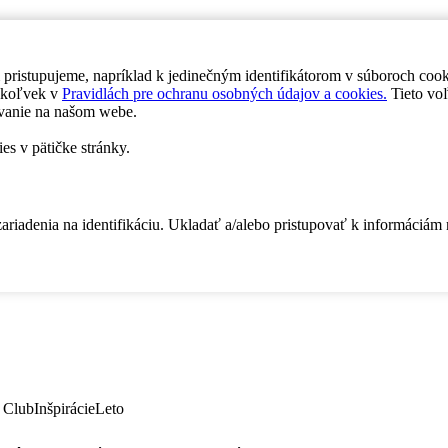
 pristupujeme, napríklad k jedinečným identifikátorom v súboroch coo
dykoľvek v
Pravidlách pre ochranu osobných údajov a cookies.
Tieto voľ
vanie na našom webe.
es v pätičke stránky.
zariadenia na identifikáciu. Ukladať a/alebo pristupovať k informáciám
 Club
Inšpirácie
Leto