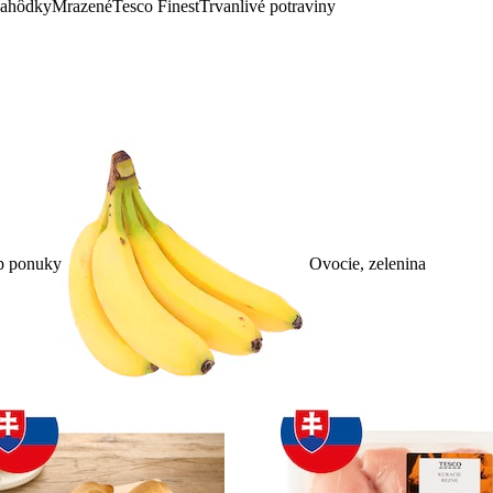
lahôdky
Mrazené
Tesco Finest
Trvanlivé potraviny
p ponuky
Ovocie, zelenina