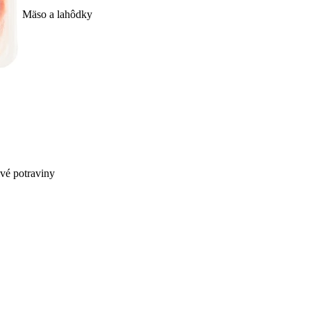
Mäso a lahôdky
ivé potraviny