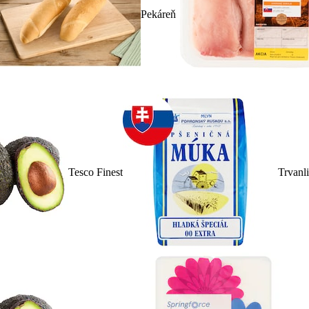
Pekáreň
Tesco Finest
Trvanl