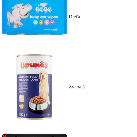
Dieťa
Zvieratá