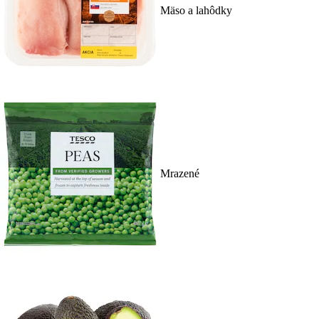
Mäso a lahôdky
Mrazené