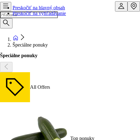
Preskočiť na hlavný obsah
Preskočiť na vyhľadávanie
Špeciálne ponuky
Špeciálne ponuky
All Offers
Top ponuky