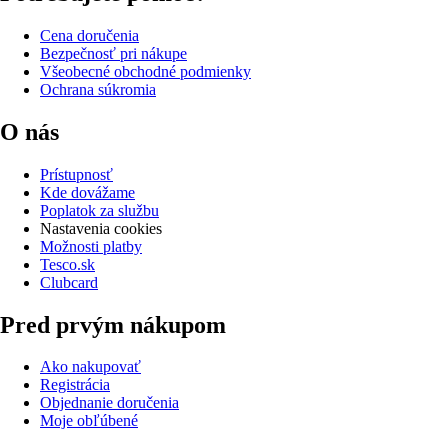
Cena doručenia
Bezpečnosť pri nákupe
Všeobecné obchodné podmienky
Ochrana súkromia
O nás
Prístupnosť
Kde dovážame
Poplatok za službu
Nastavenia cookies
Možnosti platby
Tesco.sk
Clubcard
Pred prvým nákupom
Ako nakupovať
Registrácia
Objednanie doručenia
Moje obľúbené