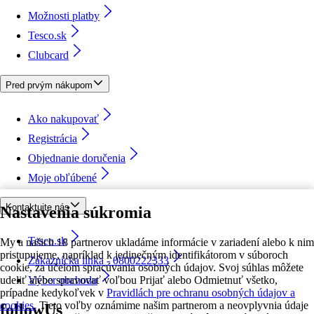
Možnosti platby
Tesco.sk
Clubcard
Pred prvým nákupom
Ako nakupovať
Registrácia
Objednanie doručenia
Moje obľúbené
Kontaktujte nás
Nastavenia súkromia
Tesco.sk
My a našich 18 partnerov ukladáme informácie v zariadení alebo k nim
pristupujeme, napríklad k jedinečným identifikátorom v súboroch
Zákaznícka linka - 0800222333
cookie, za účelom spracúvania osobných údajov. Svoj súhlas môžete
udeliť alebo spravovať voľbou Prijať alebo Odmietnuť všetko,
Výber obchodu
prípadne kedykoľvek v
Pravidlách pre ochranu osobných údajov a
cookies.
Tieto voľby oznámime našim partnerom a neovplyvnia údaje
followUs