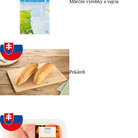
Mliečne výrobky a vajcia
Pekáreň