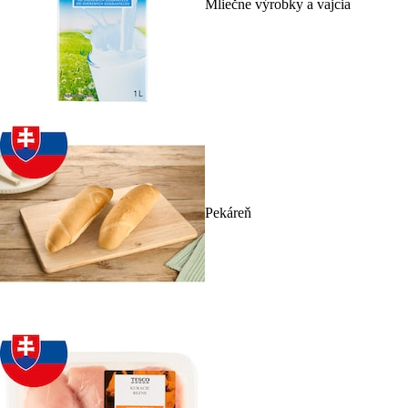
Mliečne výrobky a vajcia
Pekáreň