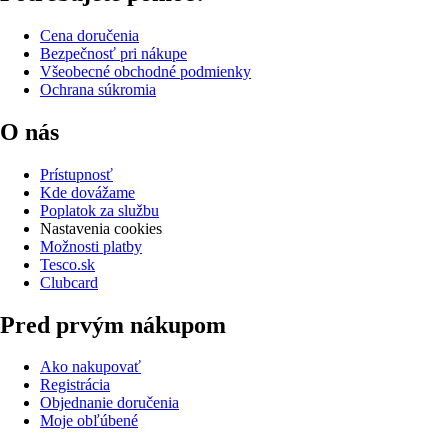
Cena doručenia
Bezpečnosť pri nákupe
Všeobecné obchodné podmienky
Ochrana súkromia
O nás
Prístupnosť
Kde dovážame
Poplatok za službu
Nastavenia cookies
Možnosti platby
Tesco.sk
Clubcard
Pred prvým nákupom
Ako nakupovať
Registrácia
Objednanie doručenia
Moje obľúbené