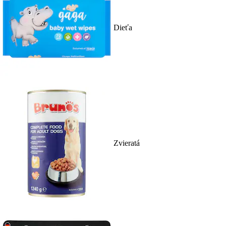
Dieťa
Zvieratá