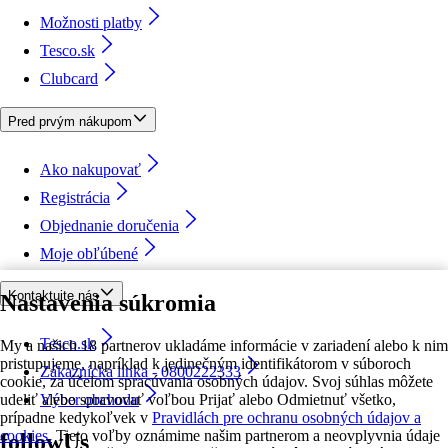
Možnosti platby
Tesco.sk
Clubcard
Pred prvým nákupom
Ako nakupovať
Registrácia
Objednanie doručenia
Moje obľúbené
Kontaktujte nás
Nastavenia súkromia
Tesco.sk
My a našich 18 partnerov ukladáme informácie v zariadení alebo k nim
pristupujeme, napríklad k jedinečným identifikátorom v súboroch
Zákaznícka linka - 0800222333
cookie, za účelom spracúvania osobných údajov. Svoj súhlas môžete
udeliť alebo spravovať voľbou Prijať alebo Odmietnuť všetko,
Výber obchodu
prípadne kedykoľvek v
Pravidlách pre ochranu osobných údajov a
cookies.
Tieto voľby oznámime našim partnerom a neovplyvnia údaje
followUs