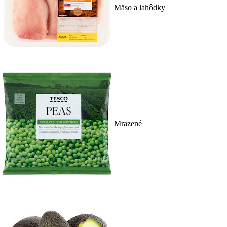
Mäso a lahôdky
Mrazené