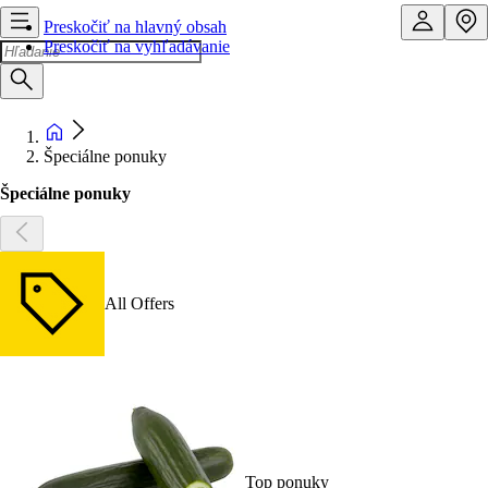
Preskočiť na hlavný obsah
Preskočiť na vyhľadávanie
Špeciálne ponuky
Špeciálne ponuky
All Offers
Top ponuky